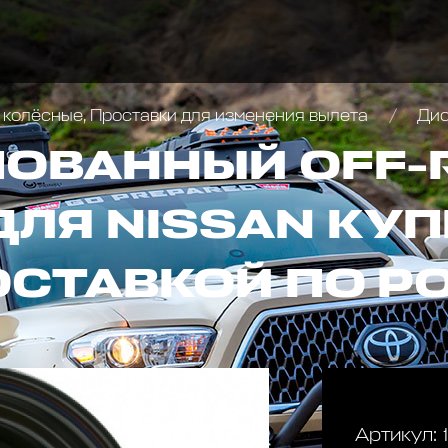
 колёсные, Проставки для изменения вылета
Диск ко
ОВАННЫЙ OFF-
ДЛЯ NISSAN КУП
ОСТАВКОЙ ПО Р
Артикул: