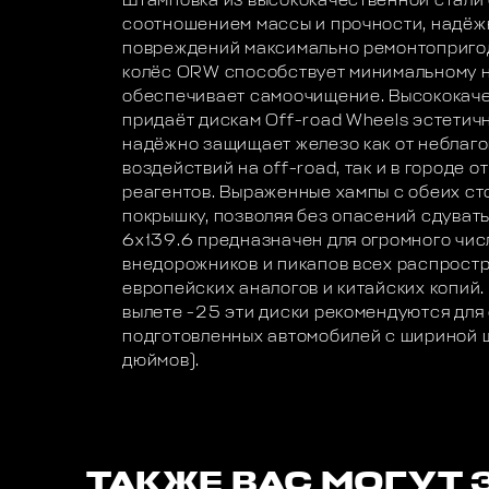
Штамповка из высококачественной стали
соотношением массы и прочности, надёжн
повреждений максимально ремонтоприго
колёс ORW способствует минимальному н
обеспечивает самоочищение. Высококаче
придаёт дискам Off-road Wheels эстетичн
надёжно защищает железо как от неблаг
воздействий на off-road, так и в городе 
реагентов. Выраженные хампы с обеих ст
покрышку, позволяя без опасений сдуват
6х139.6 предназначен для огромного чис
внедорожников и пикапов всех распростр
европейских аналогов и китайских копий
вылете -25 эти диски рекомендуются для
подготовленных автомобилей с шириной 
дюймов).
ТАКЖЕ ВАС МОГУТ 