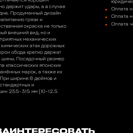
 отличается хорошим
юридичес
о держит удары, а в случае
Оплата н
дна. Продуманный дизайн
Оплата н
алипанию грязи и
Оплата ч
ственная окраска не только
ый внешний вид, но и
оприятных механических
от химических атак дорожных
орон обода крепко держат
ь шины. Посадочный размер
ла классических японских
анённых марок, а также их
. При ширине 8 дюймов и
 стандартных и
шин 255-315 мм (10-12.5
ЗАИНТЕРЕСОВАТЬ