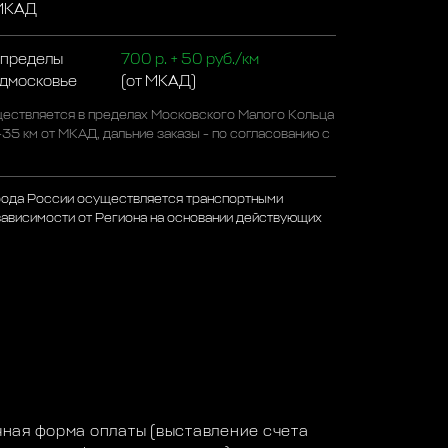
 МКАД
 пределы
700 р. + 50 руб./км
одмосковье
(от МКАД)
ествляется в пределах Московского Малого Кольца
-35 км от МКАД, дальние заказы - по согласованию с
рода России осуществляется транспортными
зависимости от Региона на основании действующих
а
ная форма оплаты (выставление счета