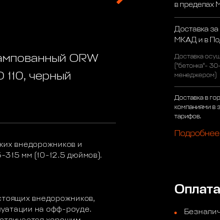
в пределах
Доставка за
МКАД и в П
тампованный ORW
Доставка осущ
("бетонка"- 30
О 110, черный
менеджером)
Доставка в го
компаниями в 
тарифов.
Подробнее
ких внедорожников и
315 мм (10-12.5 дюймов).
Оплат
стоящих внедорожников,
уатации на офф-роуде.
Безналич