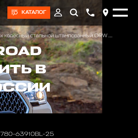
КАТАЛОГ
лёсный стальной штампованный ORW 24B, 6x139.7, 17x8, ET-25, ЦО 110, черный
ROAD
ИТЬ В
ОССИИ
 1780-63910BL-25