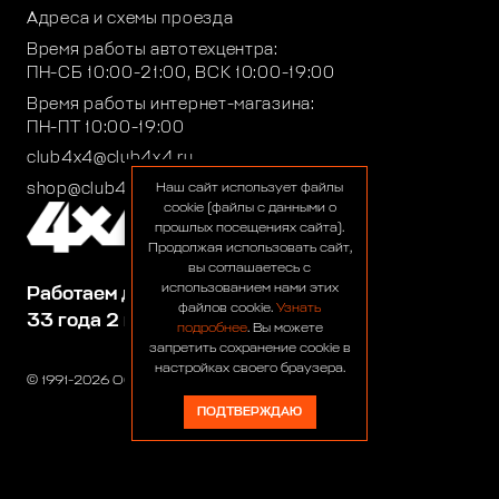
Адреса и схемы проезда
Время работы автотехцентра:
ПН-СБ 10:00-21:00, ВСК 10:00-19:00
Время работы интернет-магазина:
ПН-ПТ 10:00-19:00
club4x4@club4x4.ru
shop@club4x4.ru
Наш сайт использует файлы
cookie (файлы с данными о
прошлых посещениях сайта).
Продолжая использовать сайт,
вы соглашаетесь с
использованием нами этих
Работаем для вас:
файлов cookie.
Узнать
33 года 2 месяца 24 дня
подробнее
. Вы можете
запретить сохранение cookie в
настройках своего браузера.
© 1991-2026 ООО «Сервис 4х4»
ПОДТВЕРЖДАЮ