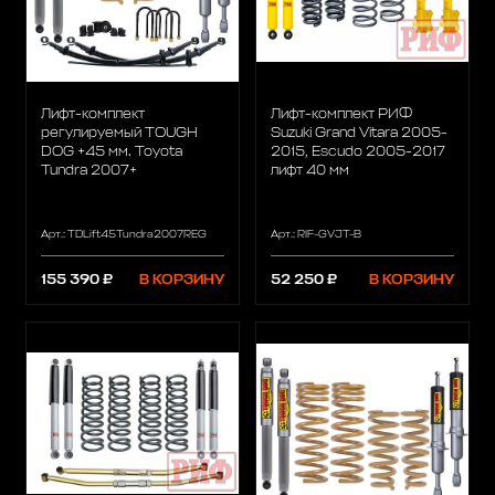
Лифт-комплект
Лифт-комплект РИФ
регулируемый TOUGH
Suzuki Grand Vitara 2005-
DOG +45 мм. Toyota
2015, Escudo 2005-2017
Tundra 2007+
лифт 40 мм
Арт.: TDLift45Tundra2007REG
Арт.: RIF-GVJT-B
155 390 ₽
В КОРЗИНУ
52 250 ₽
В КОРЗИНУ