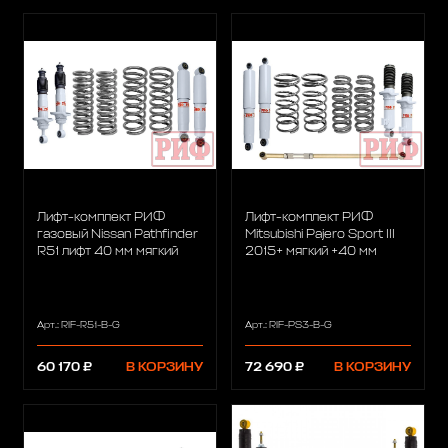
Лифт-комплект РИФ
Лифт-комплект РИФ
газовый Nissan Pathfinder
Mitsubishi Pajero Sport III
R51 лифт 40 мм мягкий
2015+ мягкий +40 мм
Арт.: RIF-R51-B-G
Арт.: RIF-PS3-B-G
60 170 ₽
В КОРЗИНУ
72 690 ₽
В КОРЗИНУ