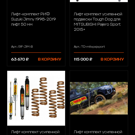
Лифт-комплект РИФ
Лифт комплект усиленной
Suzuki Jimny 1998-2019
подвески Tough Dog для
лифт 50 мм
MITSUBISHI Pajero Sport
2015+
Арт.: RIF-JIM-B
Арт.: TD-mitspajsport
63 670 ₽
В КОРЗИНУ
115 000 ₽
В КОРЗИНУ
Лифт комплект усиленной
Лифт комплект усиленной