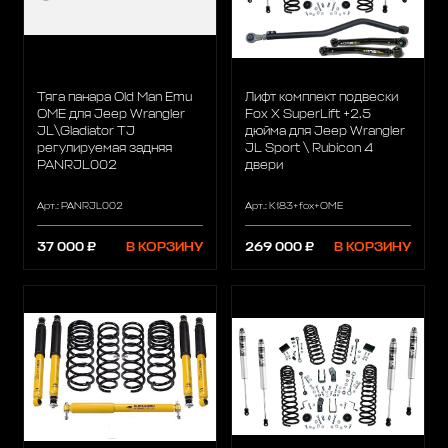
Тяга панара Old Man Emu
Лифт комплект подвески
OME для Jeep Wrangler
Fox X SuperLift +2.5
JL\Gladiator TJ
дюйма для Jeep Wrangler
регулируемая задняя
JL Sport \ Rubicon 4
PANRJL002
двери
Арт.: PANRJL002
Арт.: K183+fox+OME
37 000 ₽
В КОРЗИНУ
269 000 ₽
В КОРЗИНУ