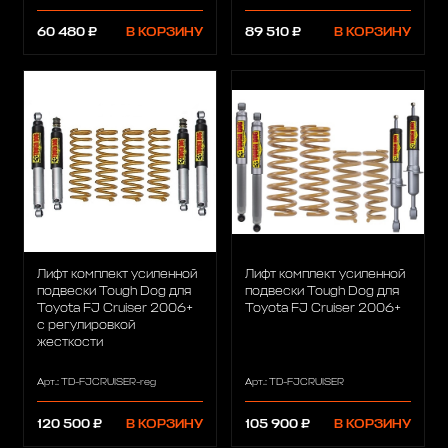
60 480 ₽
В КОРЗИНУ
89 510 ₽
В КОРЗИНУ
Лифт комплект усиленной
Лифт комплект усиленной
подвески Tough Dog для
подвески Tough Dog для
Toyota FJ Cruiser 2006+
Toyota FJ Cruiser 2006+
с регулировкой
жесткости
Арт.: TD-FJCRUISER-reg
Арт.: TD-FJCRUISER
120 500 ₽
В КОРЗИНУ
105 900 ₽
В КОРЗИНУ