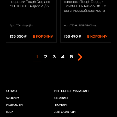
подвески Tough Dog для
подвески Tough Dog для
MITSUBISHI Pajero 4 / 3
Toyota Hilux Revo 2015+ с
регулировкой жесткости
Арт.: TD-mitspaj34
Арт.: TD-HL2015REVO-reg
135 350 ₽
В КОРЗИНУ
138 490 ₽
В КОРЗИНУ
1
2
3
4
5
О НАС
ИНТЕРНЕТ-МАГАЗИН
ФОРУМ
СЕРВИС
НОВОСТИ
ТЮНИНГ
БАР
АВТОСАЛОН