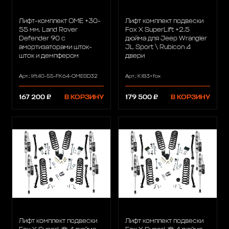
Лифт-комплект OME +30-
Лифт комплект подвески
55 мм. Land Rover
Fox X SuperLift +2.5
Defender 90 с
дюйма для Jeep Wrangler
амортизаторами шток-
JL Sport \ Rubicon 4
шток и демпфером
двери
Арт.: lift40-55-FK64-OMESD32
Арт.: K183+fox
167 200 ₽
В КОРЗИНУ
179 500 ₽
В КОРЗИНУ
Лифт комплект подвески
Лифт комплект подвески