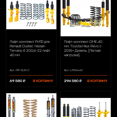
Лифт-комплект РИФ для
Лифт-комплект OME 40
Renault Duster, Nissan
мм. Toyota Hilux Revo с
Terrano III 2004-22 лифт
2015+ Дизель. (Легкая
40 мм
нагрузка)
Арт.: RIF-DUS-C
Арт.: LiftRevoD
69 580 ₽
В КОРЗИНУ
294 580 ₽
В КОРЗИНУ