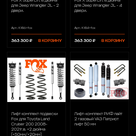
Fox X SuperLift 4 дюйма
Fox X SuperLift 4 дюйма
для Jeep Wrangler JL - 2
для Jeep Wrangler JL - 4
двери.
двери.
Арт.: K186+fox
Арт.: K184+fox
363 300 ₽
В КОРЗИНУ
363 300 ₽
В КОРЗИНУ
Лифт комплект подвески
Лифт-комплект РИФ лайт
Fox для Toyota Land
2 газовый УАЗ Патриот
Cruiser 200 2008-
лифт 50 мм
2021г.в. +2 дюйма
(+50мм/+20мм)