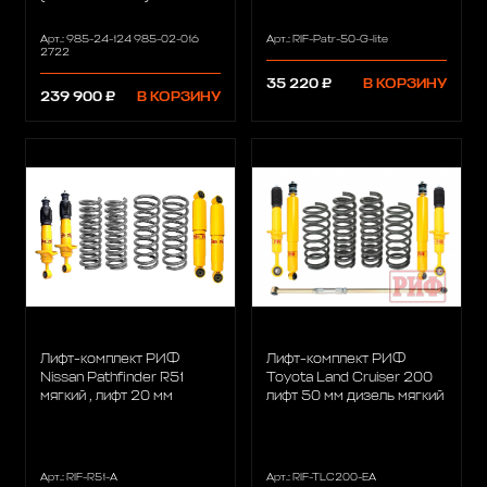
Арт.: 985-24-124 985-02-016
Арт.: RIF-Patr-50-G-lite
2722
35 220 ₽
В КОРЗИНУ
239 900 ₽
В КОРЗИНУ
Лифт-комплект РИФ
Лифт-комплект РИФ
Nissan Pathfinder R51
Toyota Land Cruiser 200
мягкий , лифт 20 мм
лифт 50 мм дизель мягкий
Арт.: RIF-R51-A
Арт.: RIF-TLC200-EA