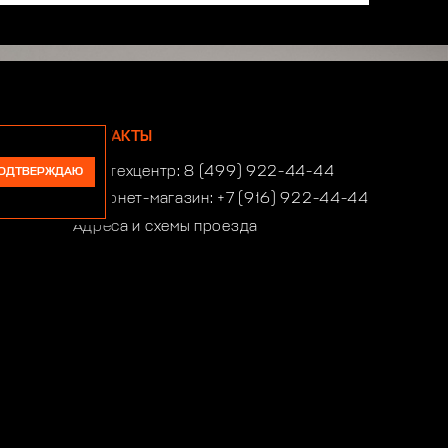
КОНТАКТЫ
Автотехцентр:
8 (499) 922-44-44
ОДТВЕРЖДАЮ
Интернет-магазин:
+7 (916) 922-44-44
Адреса и схемы проезда
Время работы автотехцентра:
ПН-СБ 10:00-21:00, ВСК 10:00-19:00
Время работы интернет-магазина:
ПН-ПТ 10:00-19:00
club4x4@club4x4.ru
shop@club4x4.ru