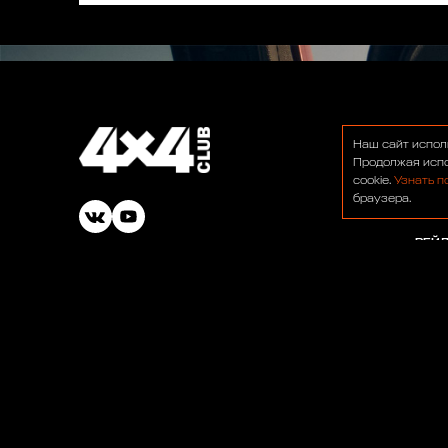
О НА
Наш сайт испол
ФОР
Продолжая испо
cookie.
Узнать п
НОВ
браузера.
БАР
РЕЙ
© 1991-2026 ООО «Сервис 4х4»
ВАК
ОФЕ
ПОЛ
Работаем для вас:
33 года 2 месяца 23 дня