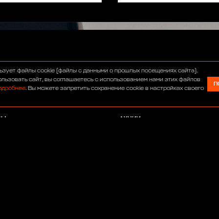
С
ИНТЕРНЕТ-МАГАЗИН
ьзует файлы cookie (файлы с данными о прошлых посещениях сайта).
УМ
СЕРВИС
льзовать сайт, вы соглашаетесь с использованием нами этих файлов
П
одробнее
. Вы можете запретить сохранение cookie в настройках своего
ОСТИ
ТЮНИНГ
АВТОСАЛОН
ДЫ
АКЦИИ
АНСИИ
ПАРТНЕРЫ
РТА
ИТИКА КОНФИДЕНЦИАЛЬНОСТИ