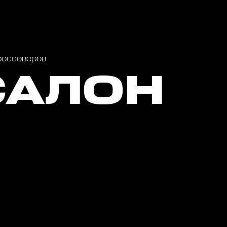
россоверов
САЛОН