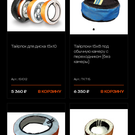
Тайрлок для диска 15х10
Тайрлоки 15х8 под
обычную камеру с
переходником (без
камеры)
Арт.: 151012
Арт.: TKT15
5 360 ₽
В КОРЗИНУ
6 350 ₽
В КОРЗИНУ