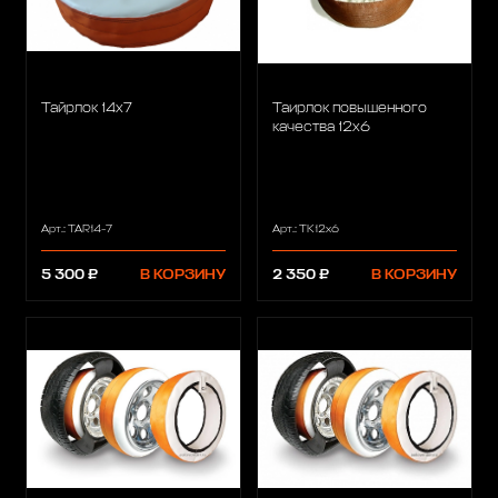
Тайрлок 14х7
Таирлок повышенного
качества 12х6
Арт.: TAR14-7
Арт.: TK12х6
5 300 ₽
В КОРЗИНУ
2 350 ₽
В КОРЗИНУ