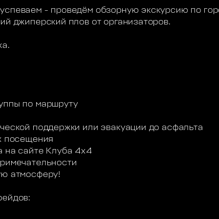
успеваем - проведём обзорную экскурсию по гор
ший джиперский плов от организаторов.
жа.
уппы по маршруту
ической поддержки или эвакуации до асфальта
ах посещения
а на сайте Клуба 4х4
примечательности
ую атмосферу!
рейдов: