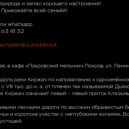
 природе и запас хорошего настроения!
! Приезжайте всей семьёй!
или whatsapp
 63 18 32
gle/njsWHjKzuk1j4WhKA
ве, в кафе «Покровский мельник» Покров, ул. Лени
доль реки Киржач по направлению к одноимённом
 VIII тыс. до н. э. от племен так называемой Дьяк
е Киржач означает левый - левый приток Клязьмы
ивыми лесными дороги по высоким обрывистым б
чьи и короткие участки с неглубокими колеями. 
устошей.