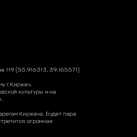
на 119 (55.916313, 39.165571)
у г.Киржач.
овской культуры и на
.
ерегам Киржача. Будет пара
Встретится огромная