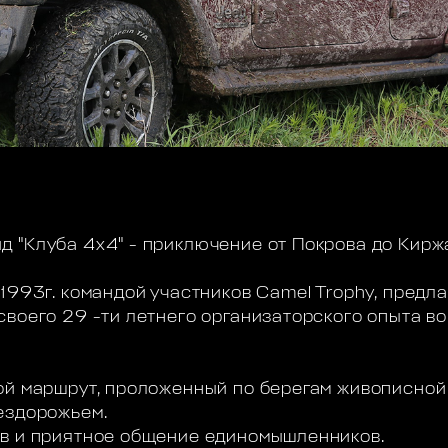
 "Клуба 4х4" - приключение от Покрова до Кирж
1993г. командой участников Camel Trophy, предл
своего 29 -ти летнего организаторского опыта 
ой маршрут, проложенный по берегам живописной
ездорожьем.
ов и приятное общение единомышленников.