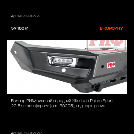
Арт.: RIFPS3-10356
59 180 ₽
В КОРЗИНУ
Бампер РИФ силовой передний Mitsubishi Pajero Sport
2015+ с доп. фарами (арт. B0205), под парктроник
Арт.: RIFPS3-10356P