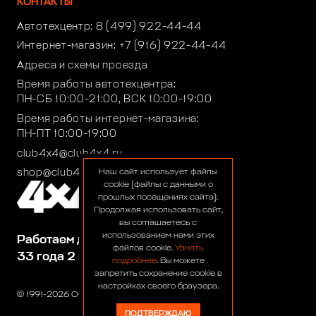
КОНТАКТЫ
Автотехцентр:
8 (499) 922-44-44
Интернет-магазин:
+7 (916) 922-44-44
Адреса и схемы проезда
Время работы автотехцентра:
ПН-СБ 10:00-21:00, ВСК 10:00-19:00
Время работы интернет-магазина:
ПН-ПТ 10:00-19:00
club4x4@club4x4.ru
shop@club4x4.ru
Наш сайт использует файлы
cookie (файлы с данными о
прошлых посещениях сайта).
Продолжая использовать сайт,
вы соглашаетесь с
использованием нами этих
Работаем для вас:
файлов cookie.
Узнать
33 года 2 месяца 23 дня
подробнее
. Вы можете
запретить сохранение cookie в
настройках своего браузера.
© 1991-2026 ООО «Сервис 4х4»
ПОДТВЕРЖДАЮ