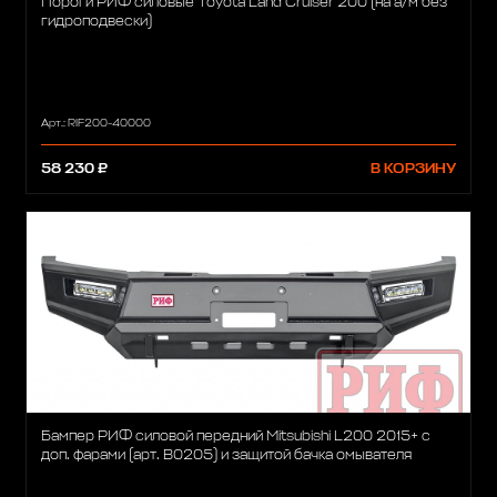
Пороги РИФ силовые Toyota Land Cruiser 200 (на а/м без
гидроподвески)
Арт.: RIF200-40000
58 230 ₽
В КОРЗИНУ
Бампер РИФ силовой передний Mitsubishi L200 2015+ с
доп. фарами (арт. B0205) и защитой бачка омывателя