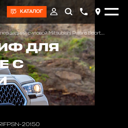
КАТАЛОГ
адний силовой Mitsubishi Pajero Sport (2009-2015) с квадратом под фаркоп и фонарями
ИФ ДЛЯ
Е С
И
 RIFPSN-20150