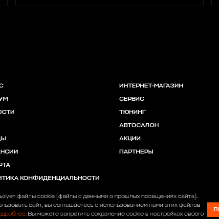
С
ИНТЕРНЕТ-МАГАЗИН
УМ
СЕРВИС
ОСТИ
ТЮНИНГ
АВТОСАЛОН
ДЫ
АКЦИИ
АНСИИ
ПАРТНЕРЫ
РТА
ИТИКА КОНФИДЕНЦИАЛЬНОСТИ
ьзует файлы cookie (файлы с данными о прошлых посещениях сайта).
льзовать сайт, вы соглашаетесь с использованием нами этих файлов
П
одробнее
. Вы можете запретить сохранение cookie в настройках своего