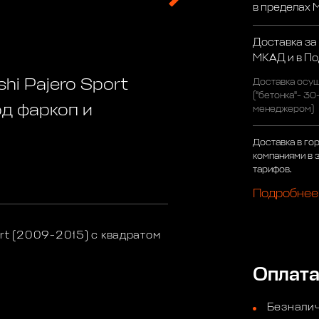
в пределах
Доставка за
МКАД и в П
hi Pajero Sport
Доставка осущ
("бетонка"- 30
од фаркоп и
менеджером)
Доставка в го
компаниями в 
тарифов.
Подробнее
ort (2009-2015) с квадратом
Оплат
Безналич