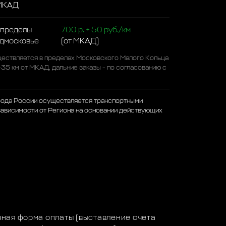
 МКАД
 пределы
700 р. + 50 руб./км
одмосковье
(от МКАД)
ествляется в пределах Московского Малого Кольца
-35 км от МКАД, дальние заказы - по согласованию с
рода России осуществляется транспортными
зависимости от Региона на основании действующих
а
ная форма оплаты (выставление счета