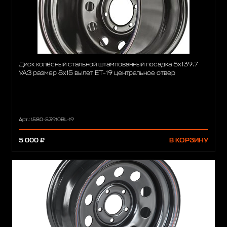
Диск колёсный стальной штампованный посадка 5x139.7
УАЗ размер 8х15 вылет ET-19 центральное отвер
Арт.: 1580-53910BL-19
5 000 ₽
В КОРЗИНУ