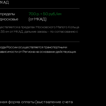
 МКАД
 пределы
700 р. + 50 руб./км
одмосковье
(от МКАД)
ествляется в пределах Московского Малого Кольца
-35 км от МКАД, дальние заказы - по согласованию с
рода России осуществляется транспортными
зависимости от Региона на основании действующих
а
ная форма оплаты (выставление счета