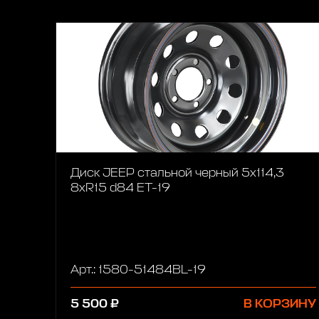
Диск JEEP стальной черный 5х114,3
8xR15 d84 ET-19
Арт.: 1580-51484BL-19
5 500 ₽
В КОРЗИНУ