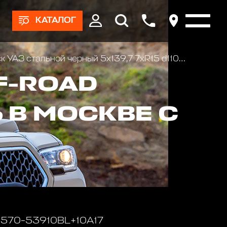
КАТАЛОГ
УАЗ стальной черный 5x139,7 7xR15 d110 ET+10 (треуг. мелкий)
F-ROAD
 В МОСКВЕ С
 1570-53910BL+10A17