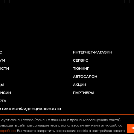
С
ИНТЕРНЕТ-МАГАЗИН
УМ
СЕРВИС
ОСТИ
ТЮНИНГ
АВТОСАЛОН
ДЫ
АКЦИИ
АНСИИ
ПАРТНЕРЫ
РТА
ИТИКА КОНФИДЕНЦИАЛЬНОСТИ
ьзует файлы cookie (файлы с данными о прошлых посещениях сайта).
льзовать сайт, вы соглашаетесь с использованием нами этих файлов
П
одробнее
. Вы можете запретить сохранение cookie в настройках своего