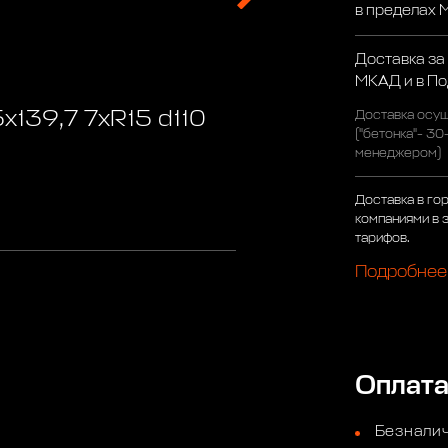
в пределах
Доставка за
МКАД и в П
x139,7 7xR15 d110
Доставка осущ
("бетонка"- 30
менеджером)
Доставка в го
компаниями в 
тарифов.
Подробнее
Оплат
Безналич