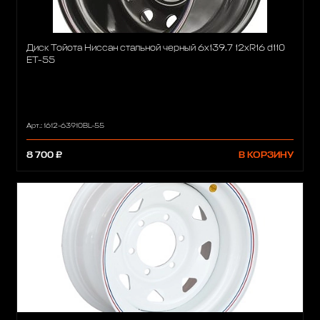
Диск Тойота Ниссан стальной черный 6x139.7 12xR16 d110
ET-55
Арт.: 1612-63910BL-55
8 700 ₽
В КОРЗИНУ