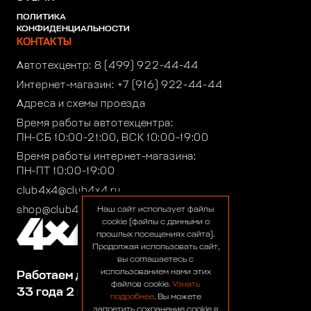
ПОЛИТИКА
КОНФИДЕНЦИАЛЬНОСТИ
КОНТАКТЫ
Автотехцентр:
8 (499) 922-44-44
Интернет-магазин:
+7 (916) 922-44-44
Адреса и схемы проезда
Время работы автотехцентра:
ПН-СБ 10:00-21:00, ВСК 10:00-19:00
Время работы интернет-магазина:
ПН-ПТ 10:00-19:00
club4x4@club4x4.ru
shop@club4x4.ru
Наш сайт использует файлы
cookie (файлы с данными о
прошлых посещениях сайта).
Продолжая использовать сайт,
вы соглашаетесь с
использованием нами этих
Работаем для вас:
файлов cookie.
Узнать
33 года 2 месяца 23 дня
подробнее
. Вы можете
запретить сохранение cookie в