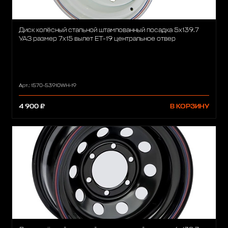
Диск колёсный стальной штампованный посадка 5x139.7
УАЗ размер 7х15 вылет ET-19 центральное отвер
Арт.: 1570-53910WH-19
4 900 ₽
В КОРЗИНУ