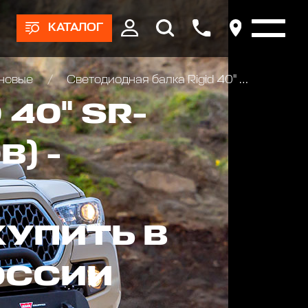
КАТАЛОГ
оновые
Светодиодная балка Rigid 40" SR-серия PRO (46 светодиодов) - Комбинированный свет (Водительский/Дальний)
40" SR-
) -
КУПИТЬ В
ОССИИ