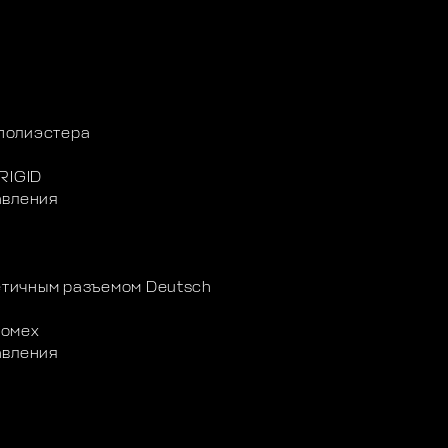
полиэстера
RIGID
авления
метичным разъемом Deutsch
помех
авления