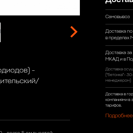
Самовывоз
Доставка по
в пределах
Доставка за
МКАД и в П
одиодов) -
Доставка осущ
("бетонка"- 30
ительский/
менеджером)
Доставка в го
компаниями в 
тарифов.
Подробнее