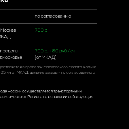
по согласованию
 Москве
700 р
 МКАД
 пределы
700 р. + 50 руб./км
одмосковье
(от МКАД)
ествляется в пределах Московского Малого Кольца
-35 км от МКАД, дальние заказы - по согласованию с
рода России осуществляется транспортными
зависимости от Региона на основании действующих