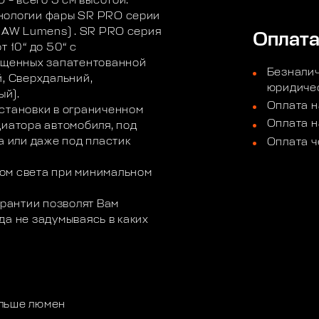
 – всего 5 см высотой.
нологии фары SR PRO серии
(RAW Lumens) . SR PRO серия
Оплат
 10“ до 50“ с
нащенных запатентованной
Безналич
й, Сверхдальний,
юридичес
ый).
Оплата н
становки в ограниченном
Оплата н
диатора автомобиля, под
а или даже под пластик
Оплата ч
ом света при минимальном
арантии позволят Вам
да не задумываясь в каких
ольше люмен