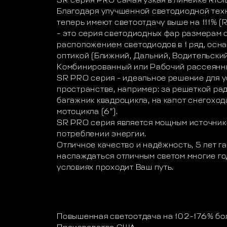
SR серия PRO самая узкая в линейке RIGID
Благодаря улучшенной светодиодной тех
теперь имеют светоотдачу выше на 111% 
– это серия светодиодных фар размерам от
расположением светодиодов в 1 ряд, ос
оптикой (Ближний, Дальний, Водительски
Комбинированный или Рабочий рассеянн
SR PRO серия – идеальное решение для у
пространстве, например: за решеткой ра
багажник квадроцикла, на капот снегоход
мотоцикла (6”).
SR PRO серия является мощным источник
потреблении энергии.
Отличное качество и надёжность, 5 лет г
наслаждаться отличным светом многие го
условиях проходит Ваш путь.
Повышенная светоотдача на 102-176% б