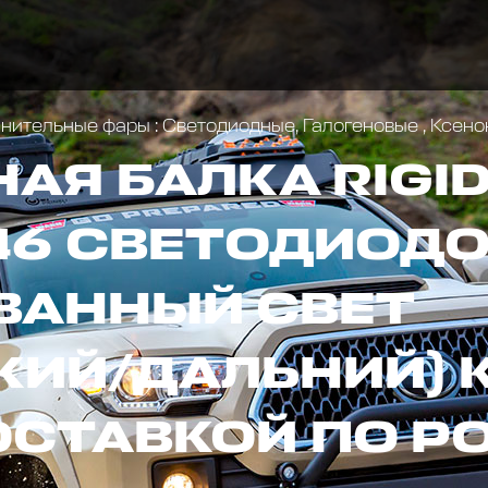
ительные фары : Светодиодные, Галогеновые , Ксен
Я БАЛКА RIGID 
46 СВЕТОДИОДОВ
ВАННЫЙ СВЕТ
КИЙ/ДАЛЬНИЙ) 
ОСТАВКОЙ ПО Р