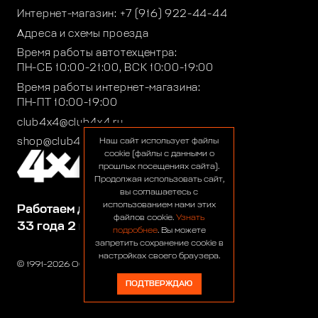
Интернет-магазин:
+7 (916) 922-44-44
Адреса и схемы проезда
Время работы автотехцентра:
ПН-СБ 10:00-21:00, ВСК 10:00-19:00
Время работы интернет-магазина:
ПН-ПТ 10:00-19:00
club4x4@club4x4.ru
shop@club4x4.ru
Наш сайт использует файлы
cookie (файлы с данными о
прошлых посещениях сайта).
Продолжая использовать сайт,
вы соглашаетесь с
использованием нами этих
Работаем для вас:
файлов cookie.
Узнать
33 года 2 месяца 24 дня
подробнее
. Вы можете
запретить сохранение cookie в
настройках своего браузера.
© 1991-2026 ООО «Сервис 4х4»
ПОДТВЕРЖДАЮ