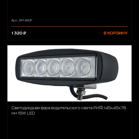
Арт.: SM-810F
1 320 ₽
В КОРЗИНУ
Светодиодная фара водительского света РИФ 145х45х78
мм 15W LED