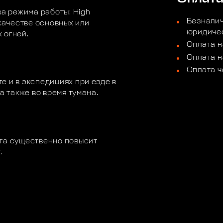
а режима работы: High
Безналич
 качестве основных или
юридичес
 огней.
Оплата н
Оплата н
Оплата ч
е и в экспедициях при езде в
а также во время тумана.
ета существенно повысит
.