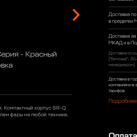
Доставка по
в пределах
Доставка за
МКАД и в П
Серия - Красный
Доставка осущ
("бетонка"- 30
овка
менеджером)
Доставка в го
компаниями в 
тарифов.
Подробнее
м. Компактный корпус SR-Q
лем фары на любой технике.
Оплат