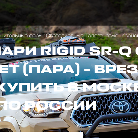
ительные фары : Светодиодные, Галогеновые , Ксен
РИ RIGID SR-Q 
Т (ПАРА) - ВРЕ
КУПИТЬ В МОСК
ПО РОССИИ