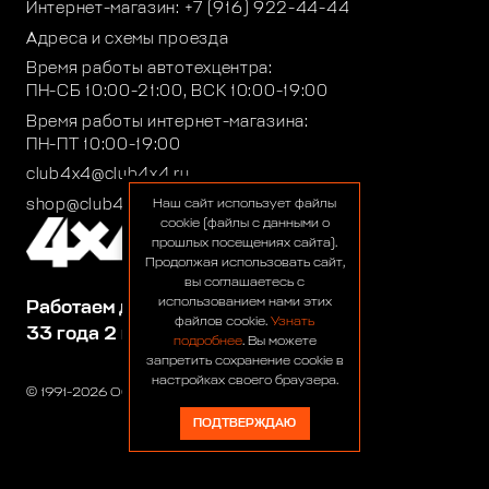
Интернет-магазин:
+7 (916) 922-44-44
Адреса и схемы проезда
Время работы автотехцентра:
ПН-СБ 10:00-21:00, ВСК 10:00-19:00
Время работы интернет-магазина:
ПН-ПТ 10:00-19:00
club4x4@club4x4.ru
shop@club4x4.ru
Наш сайт использует файлы
cookie (файлы с данными о
прошлых посещениях сайта).
Продолжая использовать сайт,
вы соглашаетесь с
использованием нами этих
Работаем для вас:
файлов cookie.
Узнать
33 года 2 месяца 23 дня
подробнее
. Вы можете
запретить сохранение cookie в
настройках своего браузера.
© 1991-2026 ООО «Сервис 4х4»
ПОДТВЕРЖДАЮ