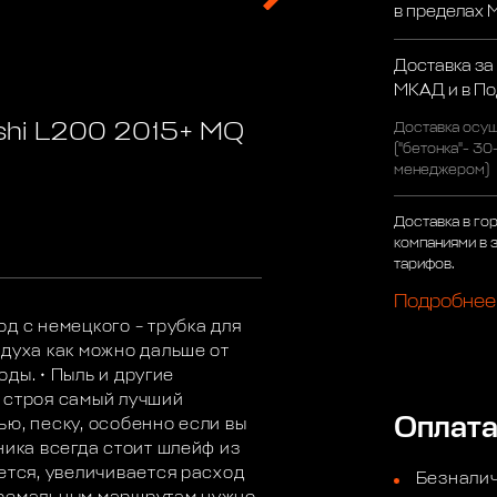
в пределах
Доставка за
МКАД и в П
ishi L200 2015+ MQ
Доставка осущ
("бетонка"- 30
менеджером)
Доставка в го
компаниями в 
тарифов.
Подробнее
д с немецкого – трубка для
здуха как можно дальше от
оды. • Пыль и другие
 строя самый лучший
Оплат
ю, песку, особенно если вы
ника всегда стоит шлейф из
ется, увеличивается расход
Безналич