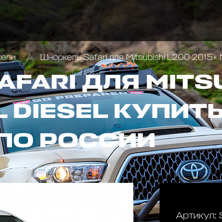
кели
Шноркель Safari для Mitsubishi L200 2015+ 
FARI ДЛЯ MITSU
L DIESEL КУПИТ
ПО РОССИИ
Артикул: