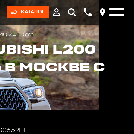
КАТАЛОГ
MQ 2.4L Diesel
BISHI L200
Ь В МОСКВЕ С
 SS662HF