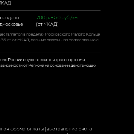
 МКАД
 пределы
700 р. + 50 руб./км
одмосковье
(от МКАД)
ествляется в пределах Московского Малого Кольца
-35 км от МКАД, дальние заказы - по согласованию с
рода России осуществляется транспортными
зависимости от Региона на основании действующих
а
ная форма оплаты (выставление счета