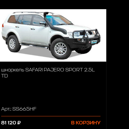
шноркель SAFARI PAJERO SPORT 2.5L
TD
Арт.: SS665HF
81 120 ₽
В КОРЗИНУ