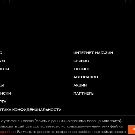
С
ИНТЕРНЕТ-МАГАЗИН
УМ
СЕРВИС
ОСТИ
ТЮНИНГ
АВТОСАЛОН
ДЫ
АКЦИИ
АНСИИ
ПАРТНЕРЫ
РТА
ИТИКА КОНФИДЕНЦИАЛЬНОСТИ
ьзует файлы cookie (файлы с данными о прошлых посещениях сайта).
льзовать сайт, вы соглашаетесь с использованием нами этих файлов
П
одробнее
. Вы можете запретить сохранение cookie в настройках своего