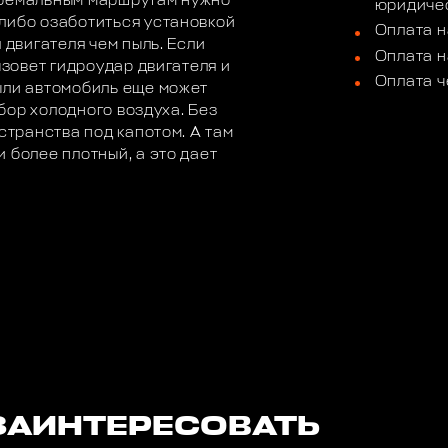
тремальным маршрутам нужно
юридичес
либо озаботиться установкой
Оплата н
 двигателя чем пыль. Если
Оплата н
ызовет гидроудар двигателя и
Оплата ч
ыли автомобиль еще может
абор холодного воздуха. Без
странства под капотом. А там
 более плотный, а это дает
ЗАИНТЕРЕСОВАТЬ