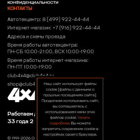
КОНФИДЕНЦИАЛЬНОСТИ
КОНТАКТЫ
Автотехцентр:
8 (499) 922-44-44
Интернет-магазин:
+7 (916) 922-44-44
Адреса и схемы проезда
Время работы автотехцентра:
ПН-СБ 10:00-21:00, ВСК 10:00-19:00
Время работы интернет-магазина:
ПН-ПТ 10:00-19:00
club4x4@club4x4.ru
shop@club4x4.ru
Наш сайт использует файлы
cookie (файлы с данными о
прошлых посещениях сайта).
Продолжая использовать сайт,
вы соглашаетесь с
использованием нами этих
Работаем для вас:
файлов cookie.
Узнать
33 года 2 месяца 23 дня
подробнее
. Вы можете
запретить сохранение cookie в
настройках своего браузера.
© 1991-2026 ООО «Сервис 4х4»