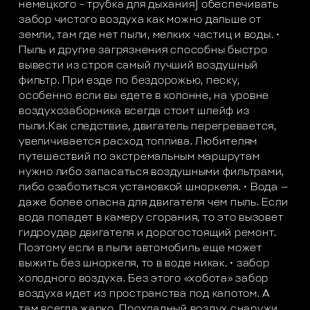
немецкого – трубка для дыхания) обеспечивать
забор чистого воздуха как можно дальше от
земли, там где нет пыли, мелких частиц и воды. •
Пыль и другие загрязнения способны быстро
вывести из строя самый лучший воздушный
фильтр. При езде по бездорожью, песку,
особенно если вы едете в колонне, на уровне
воздухозаборника всегда стоит шлейф из
пыли.Как следствие, двигатель перегревается,
увеличивается расход топлива. Любителям
путешествий по экстремальным маршрутам
нужно либо запасаться воздушными фильтрами,
либо озаботиться установкой шноркеля. • Вода —
даже более опасна для двигателя чем пыль. Если
вода попадет в камеру сгорания, то это вызовет
гидроудар двигателя и дорогостоящий ремонт.
Поэтому если в пыли автомобиль еще может
выжить без шноркеля, то в воде никак. • забор
холодного воздуха. Без этого «хобота» забор
воздуха идет из пространства под капотом. А
там всегда жарко. Прохладный воздух снаружи