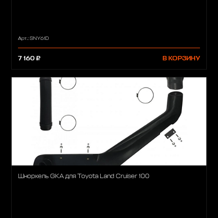
Арт.: SNY61D
7 160 ₽
В КОРЗИНУ
Шноркель GKA для Toyota Land Cruiser 100