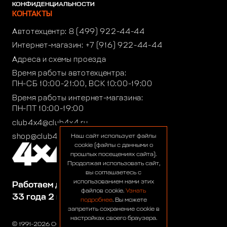
КОНФИДЕНЦИАЛЬНОСТИ
КОНТАКТЫ
Автотехцентр:
8 (499) 922-44-44
Интернет-магазин:
+7 (916) 922-44-44
Адреса и схемы проезда
Время работы автотехцентра:
ПН-СБ 10:00-21:00, ВСК 10:00-19:00
Время работы интернет-магазина:
ПН-ПТ 10:00-19:00
club4x4@club4x4.ru
shop@club4x4.ru
Наш сайт использует файлы
cookie (файлы с данными о
прошлых посещениях сайта).
Продолжая использовать сайт,
вы соглашаетесь с
использованием нами этих
Работаем для вас:
файлов cookie.
Узнать
33 года 2 месяца 22 дня
подробнее
. Вы можете
запретить сохранение cookie в
настройках своего браузера.
© 1991-2026 ООО «Сервис 4х4»