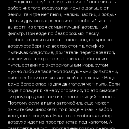
немецкого – трубка для дыхания) обеспечивать
забор чистого воздуха как можно дальше от
земли, там где нет пыли, мелких частиц и воды. •
Пыль и другие загрязнения способны быстро
вывести из строя самый лучший воздушный
фильтр. При езде по бездорожью, песку,
особенно если вы едете в колонне, на уровне
воздухозаборника всегда стоит шлейф из
пыли.Как следствие, двигатель перегревается,
увеличивается расход топлива. Любителям
путешествий по экстремальным маршрутам
нужно либо запасаться воздушными фильтрами,
либо озаботиться установкой шноркеля. • Вода —
даже более опасна для двигателя чем пыль. Если
вода попадет в камеру сгорания, то это вызовет
гидроудар двигателя и дорогостоящий ремонт.
Поэтому если в пыли автомобиль еще может
выжить без шноркеля, то в воде никак. • забор
холодного воздуха. Без этого «хобота» забор
воздуха идет из пространства под капотом. А
там всегда жарко. Прохладный воздух снаружи