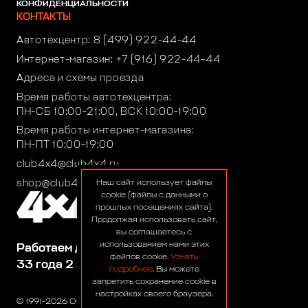
КОНФИДЕНЦИАЛЬНОСТИ
КОНТАКТЫ
Автотехцентр:
8 (499) 922-44-44
Интернет-магазин:
+7 (916) 922-44-44
Адреса и схемы проезда
Время работы автотехцентра:
ПН-СБ 10:00-21:00, ВСК 10:00-19:00
Время работы интернет-магазина:
ПН-ПТ 10:00-19:00
club4x4@club4x4.ru
shop@club4x4.ru
Наш сайт использует файлы
cookie (файлы с данными о
прошлых посещениях сайта).
Продолжая использовать сайт,
вы соглашаетесь с
использованием нами этих
Работаем для вас:
файлов cookie.
Узнать
33 года 2 месяца 23 дня
подробнее
. Вы можете
запретить сохранение cookie в
настройках своего браузера.
© 1991-2026 ООО «Сервис 4х4»