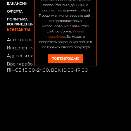
Наш сайт использует файлы
ВАКАНСИИ
ПАРТНЕРЫ
cookie (файлы с данными о
прошлых посещениях сайта).
ОФЕРТА
Продолжая использовать сайт,
ПОЛИТИКА
вы соглашаетесь с
КОНФИДЕНЦИАЛЬНОСТИ
использованием нами этих
КОНТАКТЫ
файлов cookie.
Узнать
подробнее
. Вы можете
Автотехцентр:
8 (499) 922-44-44
запретить сохранение cookie в
настройках своего браузера.
Интернет-магазин:
+7 (916) 922-44-44
Адреса и схемы проезда
ПОДТВЕРЖДАЮ
Время работы автотехцентра:
ПН-СБ 10:00-21:00, ВСК 10:00-19:00
Время работы интернет-магазина:
ПН-ПТ 10:00-19:00
club4x4@club4x4.ru
shop@club4x4.ru
Работаем для вас: