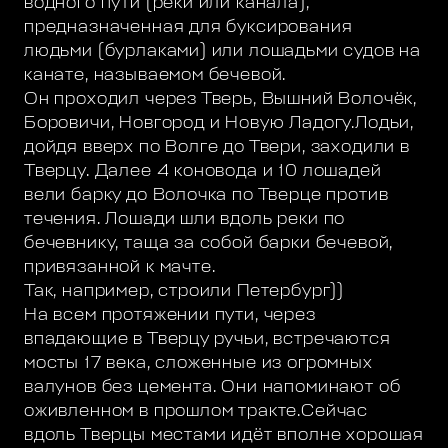
водного пути (реки или канала),
предназначенная для буксирования
людьми (бурлаками) или лошадьми судов на
канате, называемом бечевой.
Он проходил через Тверь, Вышний Волочёк,
Боровичи, Новгород и Новую Ладогу.Лодьи,
дойдя вверх по Волге до Твери, заходили в
Тверцу. Далее 4 коновода и 10 лошадей
вели барку до Волочка по Тверце против
течения. Лошади шли вдоль реки по
бечевнику, таща за собой барки бечевой,
привязанной к мачте.
Так, например, строили Петербург))
На всем протяжении пути, через
впадающие в Тверцу ручьи, встречаются
мосты 17 века, сложенные из огромных
валунов без цемента. Они напоминают об
оживленном в прошлом тракте.Сейчас
вдоль Тверцы местами идёт вполне хорошая