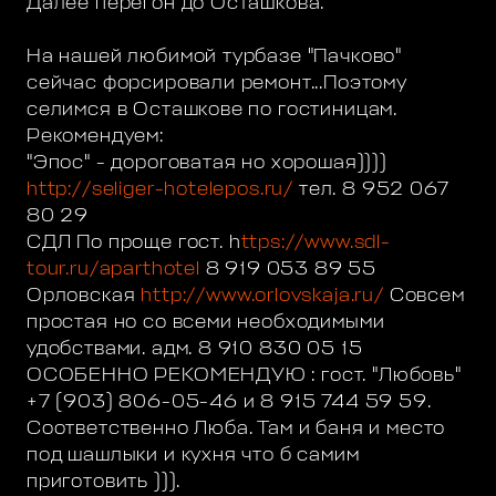
Далее перегон до Осташкова.
На нашей любимой турбазе "Пачково"
сейчас форсировали ремонт...Поэтому
селимся в Осташкове по гостиницам.
Рекомендуем:
"Эпос" - дороговатая но хорошая))))
http://seliger-hotelepos.ru/
тел. 8 952 067
80 29
СДЛ По проще гост. h
ttps://www.sdl-
tour.ru/aparthotel
8 919 053 89 55
Орловская
http://www.orlovskaja.ru/
Совсем
простая но со всеми необходимыми
удобствами. адм. 8 910 830 05 15
ОСОБЕННО РЕКОМЕНДУЮ : гост. "Любовь"
+7 (903) 806-05-46 и 8 915 744 59 59.
Соответственно Люба. Там и баня и место
под шашлыки и кухня что б самим
приготовить ))).