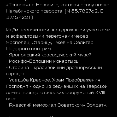
«Трасса» на Новориге, которая сразу после
Нахабинского поворота. (N 55.782762, E
37.154221 )
Идём несложными внедорожными участками
и асфальтовыми перегонами через
Ярополец, Старицу, Ржев на Селигер.
По дороге смотрим:
• Ярополецкий краеведческий музей
• Иосифо-Волоцкий монастырь
• Старица – красивейший древнерусский
городок
• Усадьба Красное. Храм Преображения
Господня - одно из редчайших на Тверской
земле псевдоготических сооружений XVIII
века.
• Ржевский мемориал Советскому Солдату.