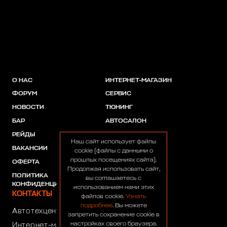
О НАС
ИНТЕРНЕТ-МАГАЗИН
ФОРУМ
СЕРВИС
НОВОСТИ
ТЮНИНГ
БАР
АВТОСАЛОН
РЕЙДЫ
АКЦИИ
Наш сайт использует файлы
ВАКАНСИИ
ПАРТНЕРЫ
cookie (файлы с данными о
прошлых посещениях сайта).
ОФЕРТА
Продолжая использовать сайт,
ПОЛИТИКА
вы соглашаетесь с
КОНФИДЕНЦИАЛЬНОСТИ
использованием нами этих
КОНТАКТЫ
файлов cookie.
Узнать
подробнее
. Вы можете
Автотехцентр:
8 (499) 922-44-44
запретить сохранение cookie в
настройках своего браузера.
Интернет-магазин:
+7 (916) 922-44-44