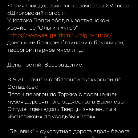
• Памятник деревянного зодчества XVII века
«Ширковский погост»,
У Истока Волги обед в крестьянском
хозяйстве "Ольгин хутор"
(
http://www.seligerdom.ru/olgin-hutor/
)
домашним борщом, блтинами с брусникой,
творогом, парное мясо и тд.!
День третий. Возвращение.
В 9.30 начнём с обзорной экскурсией по
Осташкову.
Потом перегон до Торжка с посещением
музея деревянного зодчества в Василёво.
Оттуда идём вдоль Тверцы знаменитым
«Бечевиком» до усадьбы «Раёк».
“Бечевик” - сухопутная дорога вдоль берега