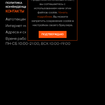
Продолжая использовать сайт,
ПОЛИТИКА
вы соглашаетесь с
КОНФИДЕНЦИАЛЬНОСТИ
использованием нами этих
КОНТАКТЫ
файлов cookie.
Узнать
подробнее
. Вы можете
Автотехцентр:
8 (499) 922-44-44
запретить сохранение cookie в
настройках своего браузера.
Интернет-магазин:
+7 (916) 922-44-44
Адреса и схемы проезда
ПОДТВЕРЖДАЮ
Время работы автотехцентра:
ПН-СБ 10:00-21:00, ВСК 10:00-19:00
Время работы интернет-магазина:
ПН-ПТ 10:00-19:00
club4x4@club4x4.ru
shop@club4x4.ru
Работаем для вас:
33 года 2 месяца 25 дней