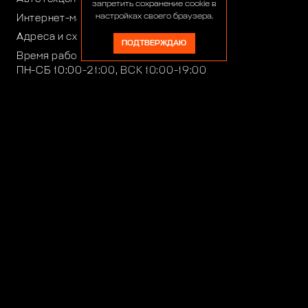
запретить сохранение cookie в
настройках своего браузера.
Интернет-магазин:
+7 (916) 922-44-44
Адреса и схемы проезда
ПОДТВЕРЖДАЮ
Время работы автотехцентра:
ПН-СБ 10:00-21:00, ВСК 10:00-19:00
Время работы интернет-магазина:
ПН-ПТ 10:00-19:00
club4x4@club4x4.ru
shop@club4x4.ru
Работаем для вас:
33 года 2 месяца 23 дня
© 1991-2026 ООО «Сервис 4х4»