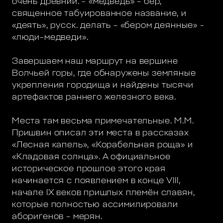
очень древний. - «медведь» – бер,
священное табуированное название, и
«деять», русск. делать – «бером деянные» -
«люди-медведи».
Завершаем наш маршрут на вершине
Волчьей горы, где обнаружены земляные
укрепления городища и найдены тысячи
артефактов раннего железного века.
Места там весьма примечательные. М.М.
Пришвин описал эти места в рассказах
«Лесная капель», «Корабельная роща» и
«Кладовая солнца». А официальное
историческое прошлое этого края
начинается с появлением в конце VIII,
начале IX веков пришлых племён славян,
которые полностью ассимилировали
аборигенов – мерян.