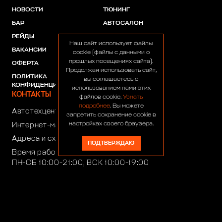
НОВОСТИ
ТЮНИНГ
БАР
АВТОСАЛОН
РЕЙДЫ
АКЦИИ
Наш сайт использует файлы
ВАКАНСИИ
ПАРТНЕРЫ
cookie (файлы с данными о
прошлых посещениях сайта).
ОФЕРТА
Продолжая использовать сайт,
ПОЛИТИКА
вы соглашаетесь с
КОНФИДЕНЦИАЛЬНОСТИ
использованием нами этих
КОНТАКТЫ
файлов cookie.
Узнать
подробнее
. Вы можете
Автотехцентр:
8 (499) 922-44-44
запретить сохранение cookie в
настройках своего браузера.
Интернет-магазин:
+7 (916) 922-44-44
Адреса и схемы проезда
ПОДТВЕРЖДАЮ
Время работы автотехцентра:
ПН-СБ 10:00-21:00, ВСК 10:00-19:00
Время работы интернет-магазина:
ПН-ПТ 10:00-19:00
club4x4@club4x4.ru
shop@club4x4.ru