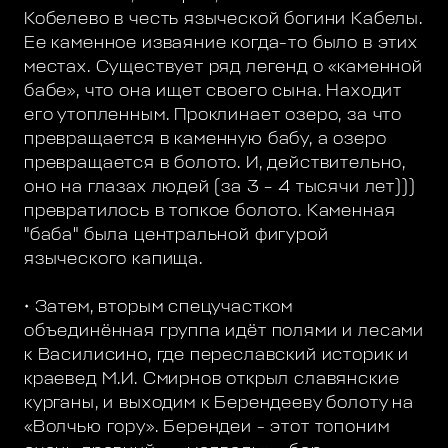
Кобелево в честь языческой богини Кабелы.
Ее каменное изваяние когда-то было в этих
местах. Существует ряд легенд о «каменной
бабе», что она ищет своего сына. Находит
его утопленным. Проклинает озеро, за что
превращается в каменную бабу, а озеро
превращается в болото. И, действительно,
оно на глазах людей (за 3 – 4 тысячи лет)))
превратилось в топкое болото. Каменная
"баба" была центральной фигурой
языческого капища.
• Затем, вторым спецучастком
объединённая группа идёт полями и лесами
к Василисино, где переславский историк и
краевед М.И. Смирнов открыл славянские
курганы, и выходим к Берендееву болоту на
«Волчью гору». Берендеи - этот топоним