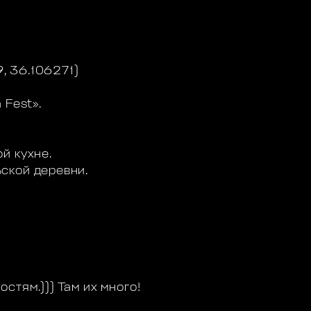
9, 36.106271)
 Fest».
й кухне.
ской деревни.
тям.))) Там их много!