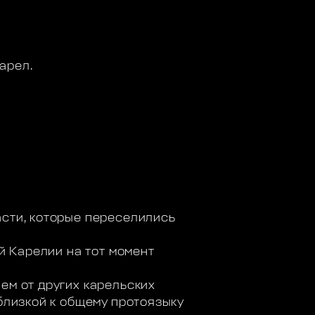
арел.
асти, которые переселились
ой Карелии на тот момент
ем от других карельских
 близкой к общему протоязыку