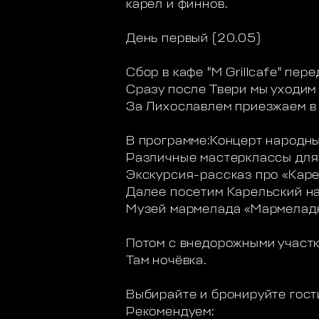
карел и финнов.
День первый (20.05)
Сбор в кафе "M Grillcafe" пе
Сразу после Твери мы уходим 
За Лихославлем приезжаем в Ч
В программе:Концерт народны
Различные мастерклассы для 
Экскурсия-рассказ про «Каре
Далее посетим Карельский на
Музей мармелада «Мармеладн
Потом с внедорожными участк
Там ночёвка.
Выбирайте и бронируйте гост
Рекомендуем: