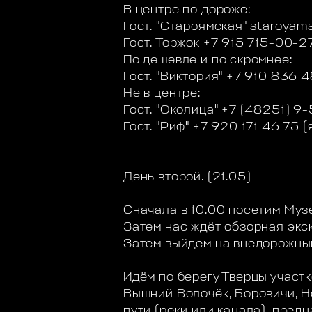
В центре по дороже:
Гост. "Староямская" staroyam
Гост. Торжок +7 915 715-00-27
По дешевле и по скромнее:
Гост. "Виктория" +7 910 836 
Не в центре:
Гост. "Околица" +7 (48251) 9
Гост. "Риф" +7 920 171 46 75 (
День второй. (21.05)
Сначала в 10.00 посетим Муз
Затем нас ждёт обзорная экс
Затем выйдем на внедорожный
Идём по берегу Тверцы участк
Вышний Волочёк, Боровичи, Но
пути (реки или канала), пре