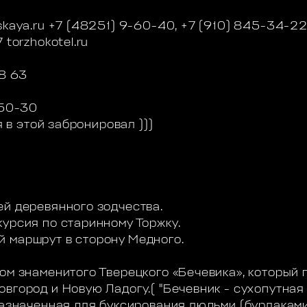
skaya.ru +7 (48251) 9-60-40, +7 (910) 845-34-2
 torzhokotel.ru
48 63
-50-30
я в этой забронировал )))
ей деревянного зодчества.
курсия по старинному Торжку.
 маршрут в сторону Медного.
ом знаменитого Тверецкого «Бечевика», который 
вгород и Новую Ладогу.( "Бечевник - сухопутная
дназначенная для буксирования людьми (бурлакам