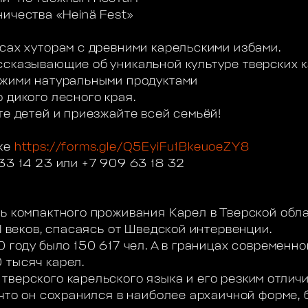
ничества «Heinä Fest»
есах хуторам с древними карельскими избами.
ссказывающие об уникальной культуре тверских к
ежими натуральными продуктами
 дикого лесного края.
те детей и приезжайте всей семьёй!
лке
https://forms.gle/Q5EyiFu1BkeuoeZY8
33 14 23 или +7 909 63 18 32
ть компактного проживания Карел в Тверской обл
II веков, спасаясь от Шведской интервенции.
0 году было 150 617 чел. А в границах современн
 тысяч карел.
тверского карельского языка и его резким отличи
 что он сохранился в наиболее архаичной форме,