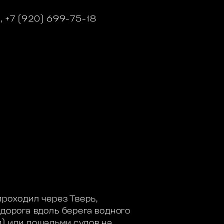
2, +7 (920) 699-75-18
проходил через Тверь,
 дорога вдоль берега водного
и) или лошадьми судов на