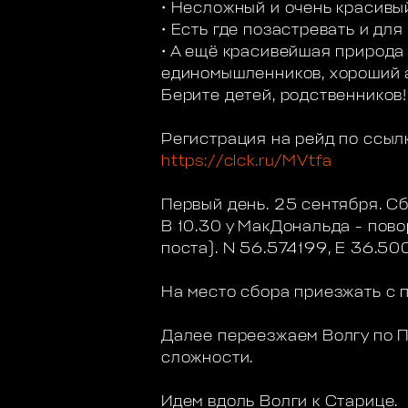
• Несложный и очень красивы
• Есть где позастревать и для
• А ещё красивейшая природа
единомышленников, хороший а
Берите детей, родственников
Регистрация на рейд по ссыл
https://clck.ru/MVtfa
Первый день. 25 сентября. С
В 10.30 у МакДональда - пов
поста). N 56.574199, Е 36.5
На место сбора приезжать с 
Далее переезжаем Волгу по П
сложности.
Идeм вдоль Волги к Старице.