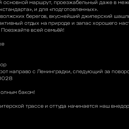
й основной маршрут, проезжабельный даже в меж
 «стандарта», и для «подготовленных».
 волжских берегов, вкуснейший джиперский шашл
ктивный отдых на природе и запас хорошего нас
! Поезжайте всей семьёй!
ке
бор
орот направо с Ленинградки, следующий за поворо
00028
полным баком!
итерской трассе и оттуда начинается наш внед