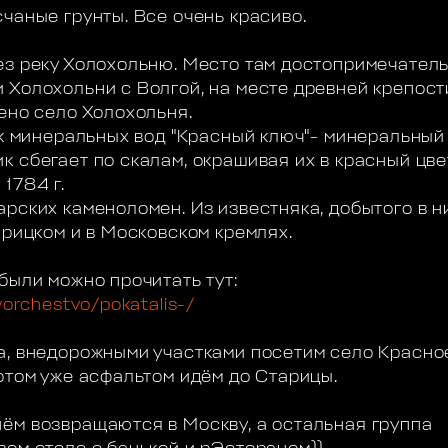
чаные грунты. Все очень красиво.
ез реку Холохольню. Место там достопримечатель
 Холохольни с Волгой, на месте древней крепост
ено село Холохольня.
ник минеральных вод "Красный ключ"- минеральный
 сбегает по скалам, окрашивая их в красный цвет
1784 г.
рских каменоломен. Из известняка, добытого в н
арицком и в Московском кремлях.
были можно прочитать тут:
vorchestvo/pokatalis-/
а, внедорожными участками посетим село Красное
отом уже асфальтом идём до Старицы.
ём возвращаются в Москву, а остальная группа