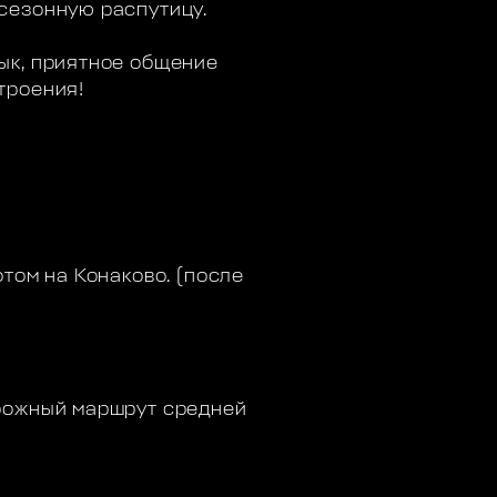
сезонную распутицу.
ык, приятное общение
троения!
том на Конаково. (после
орожный маршрут средней