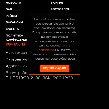
НОВОСТИ
ТЮНИНГ
БАР
АВТОСАЛОН
РЕЙДЫ
АКЦИИ
Наш сайт использует файлы
ВАКАНСИИ
ПАРТНЕРЫ
cookie (файлы с данными о
прошлых посещениях сайта).
ОФЕРТА
Продолжая использовать сайт,
ПОЛИТИКА
вы соглашаетесь с
КОНФИДЕНЦИАЛЬНОСТИ
использованием нами этих
КОНТАКТЫ
файлов cookie.
Узнать
подробнее
. Вы можете
Автотехцентр:
8 (499) 922-44-44
запретить сохранение cookie в
настройках своего браузера.
Интернет-магазин:
+7 (916) 922-44-44
Адреса и схемы проезда
ПОДТВЕРЖДАЮ
Время работы автотехцентра:
ПН-СБ 10:00-21:00, ВСК 10:00-19:00
Время работы интернет-магазина:
ПН-ПТ 10:00-19:00
club4x4@club4x4.ru
shop@club4x4.ru