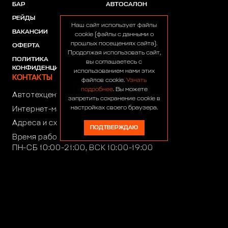
БАР
АВТОСАЛОН
РЕЙДЫ
АКЦИИ
Наш сайт использует файлы
ВАКАНСИИ
ПАРТНЕРЫ
cookie (файлы с данными о
прошлых посещениях сайта).
ОФЕРТА
Продолжая использовать сайт,
ПОЛИТИКА
вы соглашаетесь с
КОНФИДЕНЦИАЛЬНОСТИ
использованием нами этих
КОНТАКТЫ
файлов cookie.
Узнать
подробнее
. Вы можете
Автотехцентр:
8 (499) 922-44-44
запретить сохранение cookie в
настройках своего браузера.
Интернет-магазин:
+7 (916) 922-44-44
Адреса и схемы проезда
ПОДТВЕРЖДАЮ
Время работы автотехцентра:
ПН-СБ 10:00-21:00, ВСК 10:00-19:00
Время работы интернет-магазина:
ПН-ПТ 10:00-19:00
club4x4@club4x4.ru
shop@club4x4.ru