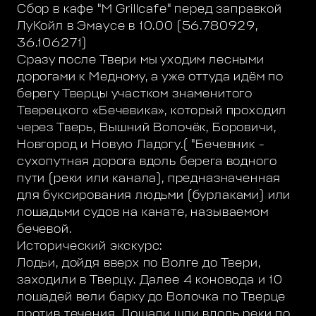
Сбор в кафе "M Grillcafe" перед заправкой
ЛуКойл в Эмаусе в 10.00 (56.780929,
36.106271)
Сразу после Твери мы уходим лесными
дорогами к Медному, а уже оттуда идём по
берегу Тверцы участком знаменитого
Тверецкого «Бечевика», который проходил
через Тверь, Вышний Волочёк, Боровичи,
Новгород и Новую Ладогу.( "Бечевник -
сухопутная дорога вдоль берега водного
пути (реки или канала), предназначенная
для буксирования людьми (бурлаками) или
лошадьми судов на канате, называемом
бечевой.
Исторический экскурс:
Лодьи, дойдя вверх по Волге до Твери,
заходили в Тверцу. Далее 4 коновода и 10
лошадей вели барку до Волочка по Тверце
против течения. Лошади шли вдоль реки по