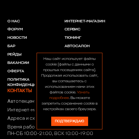
О НАС
ИНТЕРНЕТ-МАГАЗИН
ФОРУМ
СЕРВИС
НОВОСТИ
ТЮНИНГ
БАР
АВТОСАЛОН
РЕЙДЫ
АКЦИИ
Наш сайт использует файлы
ВАКАНСИИ
ПАРТНЕРЫ
cookie (файлы с данными о
прошлых посещениях сайта).
ОФЕРТА
Продолжая использовать сайт,
ПОЛИТИКА
вы соглашаетесь с
КОНФИДЕНЦИАЛЬНОСТИ
использованием нами этих
КОНТАКТЫ
файлов cookie.
Узнать
подробнее
. Вы можете
Автотехцентр:
8 (499) 922-44-44
запретить сохранение cookie в
настройках своего браузера.
Интернет-магазин:
+7 (916) 922-44-44
Адреса и схемы проезда
ПОДТВЕРЖДАЮ
Время работы автотехцентра:
ПН-СБ 10:00-21:00, ВСК 10:00-19:00