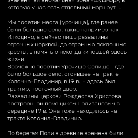
знаменитая аномальная зона «Шушмор», в
которую у нас есть отдельный маршрут …
Мы посетим места (урочища), где ранее
были большие села, такие например как
Илкодино, а сейчас лишь развалины
огромных церквей, да огромные поклонные
кресты, в память о некогда кипевшей здесь
жизни.
Возможно посетим Урочище Селище – где
было большое село, стоявшее на тракте
Коломна-Владимир, в 19 в., - здесь был
трактир, постоялый двор.
Развалины церкови Рождества Христова
построенной помещиком Поливановым в
середине 19 в. Она тоже находилось на
тракте Коломна-Владимир.
По берегам Поли в древние времена были