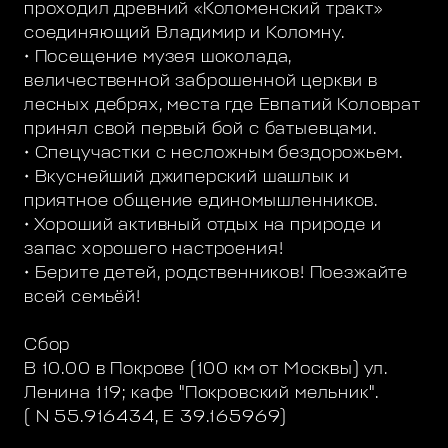
проходил древний «Коломенский тракт»
соединяющий Владимир и Коломну.
• Посещение музея шоколада,
величественной заброшенной церкви в
лесных дебрях, места где Евпатий Коловрат
принял свой первый бой с батыевцами.
• Спецучастки с несложным бездорожьем.
• Вкуснейший джиперский шашлык и
приятное общение единомышленников.
• Хороший активный отдых на природе и
запас хорошего настроения!
• Берите детей, родственников! Поезжайте
всей семьёй!
Сбор
В 10.00 в Покрове (100 км от Москвы) ул.
Ленина 119; кафе "Покровский мельник".
( N 55.916434, E 39.165969)