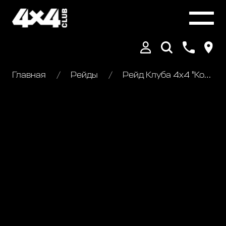
Главная
Рейды
Рейд Клуба 4х4 "Коломна-Зарайск-Константиново"