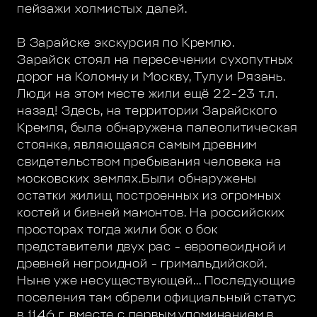
пейзажи холмистых далей.
В Зарайске экскурсия по Кремлю.
Зарайск стоял на пересечении сухопутных
дорог на Коломну и Москву, Тулу и Рязань.
Люди на этом месте жили ещё 22-23 т.л.
назад! Здесь, на территории Зарайского
Кремля, была обнаружена палеолитическая
стоянка, являющаяся самым древним
свидетельством пребывания человека на
московских землях.Были обнаружены
остатки жилищ построенных из огромных
костей и бивней мамонтов. На российских
просторах тогда жили бок о бок
представители двух рас - европеоидной и
древней негроидной - гримальдийской.
Ныне уже несуществующей... Последующие
поселения там обрели официальный статус
в 1146 г. вместе с первым упоминанием в