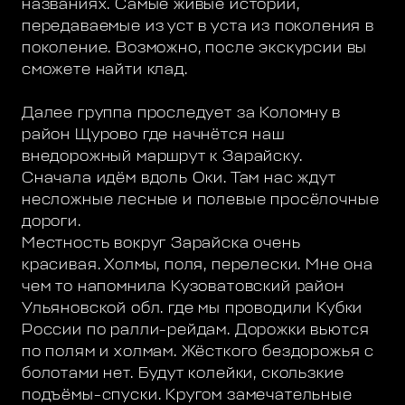
названиях. Самые живые истории,
передаваемые из уст в уста из поколения в
поколение. Возможно, после экскурсии вы
сможете найти клад.
Далее группа проследует за Коломну в
район Щурово где начнётся наш
внедорожный маршрут к Зарайску.
Сначала идём вдоль Оки. Там нас ждут
несложные лесные и полевые просёлочные
дороги.
Местность вокруг Зарайска очень
красивая. Холмы, поля, перелески. Мне она
чем то напомнила Кузоватовский район
Ульяновской обл. где мы проводили Кубки
России по ралли-рейдам. Дорожки вьются
по полям и холмам. Жёсткого бездорожья с
болотами нет. Будут колейки, скользкие
подъёмы-спуски. Кругом замечательные