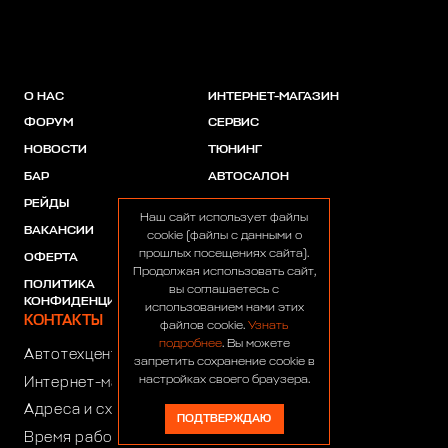
О НАС
ИНТЕРНЕТ-МАГАЗИН
ФОРУМ
СЕРВИС
НОВОСТИ
ТЮНИНГ
БАР
АВТОСАЛОН
РЕЙДЫ
АКЦИИ
Наш сайт использует файлы
ВАКАНСИИ
ПАРТНЕРЫ
cookie (файлы с данными о
прошлых посещениях сайта).
ОФЕРТА
Продолжая использовать сайт,
ПОЛИТИКА
вы соглашаетесь с
КОНФИДЕНЦИАЛЬНОСТИ
использованием нами этих
КОНТАКТЫ
файлов cookie.
Узнать
подробнее
. Вы можете
Автотехцентр:
8 (499) 922-44-44
запретить сохранение cookie в
настройках своего браузера.
Интернет-магазин:
+7 (916) 922-44-44
Адреса и схемы проезда
ПОДТВЕРЖДАЮ
Время работы автотехцентра: