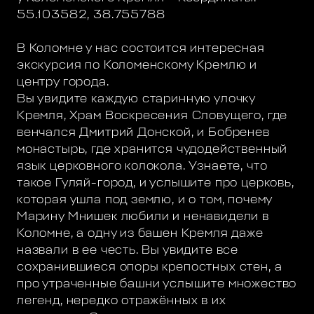
55.103582, 38.755788
В Коломне у нас состоится интересная
экскурсия по Коломенскому Кремлю и
центру города.
Вы увидите каждую старинную улочку
Кремля, Храм Воскресения Словущего, где
венчался Дмитрий Донской, и Бобренев
монастырь, где хранится чудодейственный
язык церковного колокола. Узнаете, что
такое Гуляй-город, и услышите про церковь,
которая ушла под землю, и о том, почему
Марину Мнишек любили и ненавидели в
Коломне, а одну из башен Кремля даже
назвали в ее честь. Вы увидите все
сохранившиеся опоры крепостных стен, а
про утраченные башни услышите множество
легенд, нередко отражённых в их