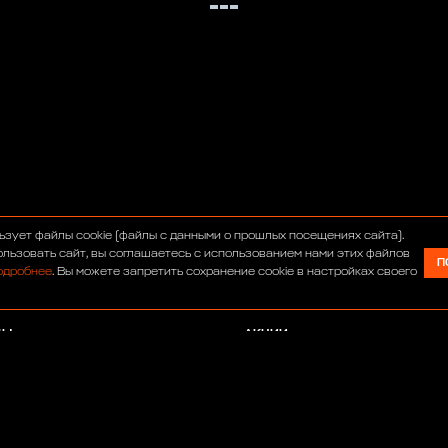
С
ИНТЕРНЕТ-МАГАЗИН
ьзует файлы cookie (файлы с данными о прошлых посещениях сайта).
УМ
СЕРВИС
льзовать сайт, вы соглашаетесь с использованием нами этих файлов
П
одробнее
. Вы можете запретить сохранение cookie в настройках своего
ОСТИ
ТЮНИНГ
АВТОСАЛОН
ДЫ
АКЦИИ
АНСИИ
ПАРТНЕРЫ
РТА
ИТИКА КОНФИДЕНЦИАЛЬНОСТИ