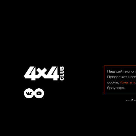
О НА
Наш сайт испол
ФОР
Продолжая испо
cookie.
Узнать п
НОВ
браузера.
БАР
РЕЙ
© 1991-2026 ООО «Сервис 4х4»
ВАК
ОФЕ
ПОЛ
Работаем для вас: