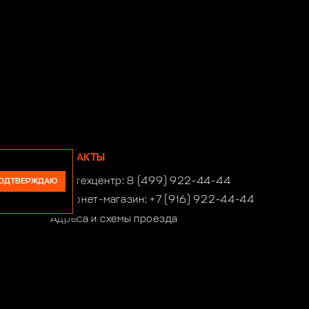
КОНТАКТЫ
Автотехцентр:
8 (499) 922-44-44
ОДТВЕРЖДАЮ
Интернет-магазин:
+7 (916) 922-44-44
Адреса и схемы проезда
Время работы автотехцентра:
ПН-СБ 10:00-21:00, ВСК 10:00-19:00
Время работы интернет-магазина:
ПН-ПТ 10:00-19:00
club4x4@club4x4.ru