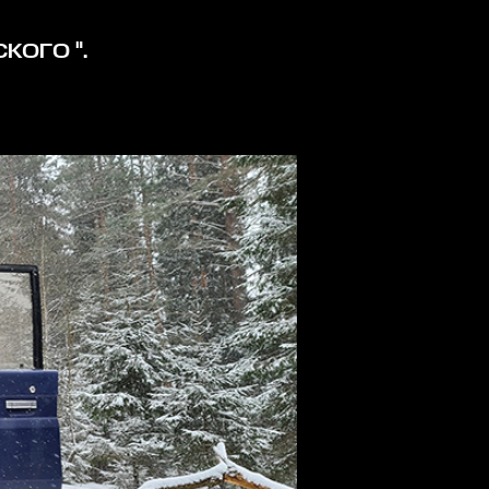
СКОГО
".