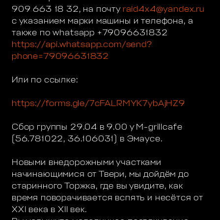
909 663 18 32, на почту
raid4x4@yandex.ru
с указанием марки машины и телефона, а
также по whatsapp +79096631832
https://api.whatsapp.com/send?
phone=79096631832
Или по ссылке:
https://forms.gle/7cFALRMYK7ybAjHZ9
Сбор группы 29.04 в 9.00 у M-grillcafe
(56.781022, 36.106031) в Эмаусе.
Новыми внедорожными участками
начинающимися от Твери, мы дойдём до
старинного Торжка, где вы увидите, как
время поворачивается вспять и несётся от
XXI века в XII век.