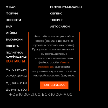
О НАС
ИНТЕРНЕТ-МАГАЗИН
ФОРУМ
СЕРВИС
НОВОСТИ
ТЮНИНГ
БАР
АВТОСАЛОН
РЕЙДЫ
АКЦИИ
Наш сайт использует файлы
ВАКАНСИИ
ПАРТНЕРЫ
cookie (файлы с данными о
прошлых посещениях сайта).
ОФЕРТА
Продолжая использовать сайт,
ПОЛИТИКА
вы соглашаетесь с
КОНФИДЕНЦИАЛЬНОСТИ
использованием нами этих
КОНТАКТЫ
файлов cookie.
Узнать
подробнее
. Вы можете
Автотехцентр:
8 (499) 922-44-44
запретить сохранение cookie в
настройках своего браузера.
Интернет-магазин:
+7 (916) 922-44-44
Адреса и схемы проезда
ПОДТВЕРЖДАЮ
Время работы автотехцентра:
ПН-СБ 10:00-21:00, ВСК 10:00-19:00
Время работы интернет-магазина:
ПН-ПТ 10:00-19:00