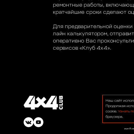
ремонтные работы, включающи
кратчайшие сроки сделают оц
Для предварительной оценки 
лайн калькулятором, отправи
оперативно Вас проконсульти
сервисов «Клуб 4х4».
О НА
Наш сайт испол
ФОР
Продолжая испо
cookie.
Узнать п
НОВ
браузера.
БАР
РЕЙ