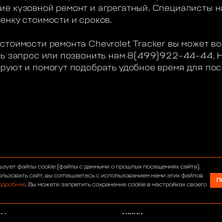
е кузовной ремонт и агрегатный. Специалисты н
енку стоимости и сроков.
стоимости ремонта Chevrolet Tracker вы может в
ть запрос или позвонить нам 8(499)922-44-44.
руют и помогут подобрать удобное время для по
С
ИНТЕРНЕТ-МАГАЗИН
ьзует файлы cookie (файлы с данными о прошлых посещениях сайта).
УМ
СЕРВИС
льзовать сайт, вы соглашаетесь с использованием нами этих файлов
П
одробнее
. Вы можете запретить сохранение cookie в настройках своего
ОСТИ
ТЮНИНГ
АВТОСАЛОН
ДЫ
АКЦИИ