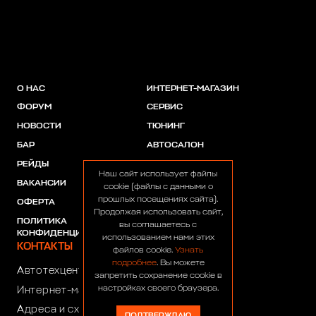
О НАС
ИНТЕРНЕТ-МАГАЗИН
ФОРУМ
СЕРВИС
НОВОСТИ
ТЮНИНГ
БАР
АВТОСАЛОН
РЕЙДЫ
АКЦИИ
Наш сайт использует файлы
ВАКАНСИИ
ПАРТНЕРЫ
cookie (файлы с данными о
прошлых посещениях сайта).
ОФЕРТА
Продолжая использовать сайт,
ПОЛИТИКА
вы соглашаетесь с
КОНФИДЕНЦИАЛЬНОСТИ
использованием нами этих
КОНТАКТЫ
файлов cookie.
Узнать
подробнее
. Вы можете
Автотехцентр:
8 (499) 922-44-44
запретить сохранение cookie в
настройках своего браузера.
Интернет-магазин:
+7 (916) 922-44-44
Адреса и схемы проезда
ПОДТВЕРЖДАЮ