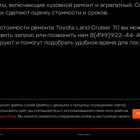
ы, включающие кузовной ремонт и агрегатный. 
и сделают оценку стоимости и сроков.
стоимости ремонта Toyota Land Cruiser 70 вы мо
авить запрос или позвонить нам 8(499)922-44-
руют и помогут подобрать удобное время для по
С
ИНТЕРНЕТ-МАГАЗИН
ьзует файлы cookie (файлы с данными о прошлых посещениях сайта).
УМ
СЕРВИС
льзовать сайт, вы соглашаетесь с использованием нами этих файлов
П
одробнее
. Вы можете запретить сохранение cookie в настройках своего
ОСТИ
ТЮНИНГ
АВТОСАЛОН
ДЫ
АКЦИИ