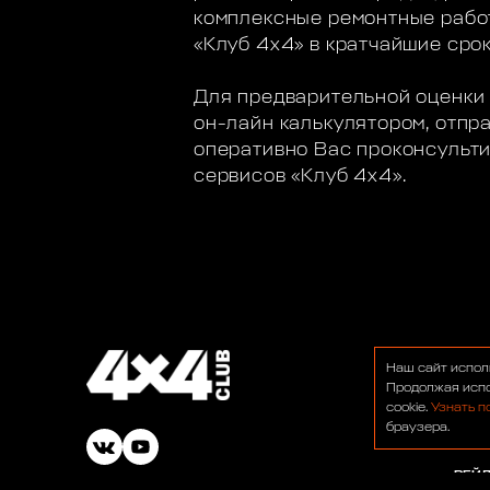
комплексные ремонтные работ
«Клуб 4х4» в кратчайшие срок
Для предварительной оценки 
он-лайн калькулятором, отпр
оперативно Вас проконсульти
сервисов «Клуб 4х4».
О НА
Наш сайт испол
ФОР
Продолжая испо
cookie.
Узнать п
НОВ
браузера.
БАР
РЕЙ