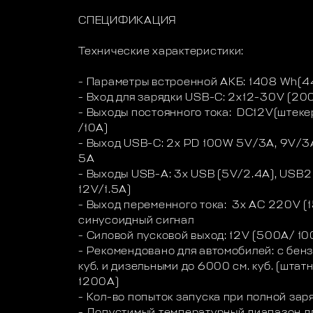
СПЕЦИФИКАЦИЯ
Технические характеристики:
- Параметры встроенной АКБ: 1408 Wh(
- Вход для зарядки USB-C: 2x12-30V (20
- Выходы постоянного тока: DC12V(штеке
/10A)
- Выход USB-С: 2x PD 100W 5V/3A, 9V/3
5A
- Выходы USB-A: 3x USB (5V/2.4A), USB
12V/1.5A)
- Выход переменного тока: 3x AC 220V 
синусоидный сигнал
- Cиловой пусковой выход: 12V (500A/ 1
- Рекомендовано для автомобилей: с бенз
куб. и дизельными до 6000 см. куб. (штат
1200A)
- Кол-во попыток запуска при полной зар
- Допустимый температурный диапазон дл