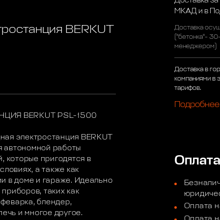
Доставка за
МКАД и в П
ктростанция BERKUT
Доставка осущ
("бетонка"- 30
менеджером)
Доставка в го
компаниями в 
тарифов.
Подробнее
ЦИЯ BERKUT PSL-1500
дная электростанция BERKUT
я автономной работы
Оплат
, которые пригодятся в
словиях, а также как
и в доме и гараже. Идеально
Безналич
приборов, таких как
юридичес
офеварка, блендер,
Оплата н
печь и многое другое.
Оплата н