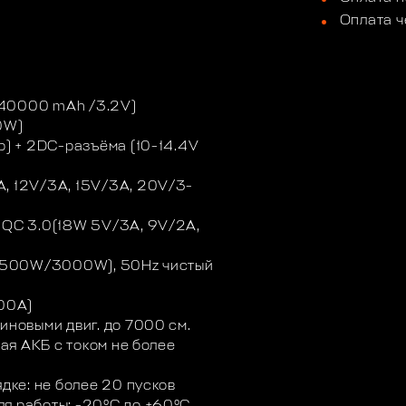
Оплата ч
440000 mAh /3.2V)
0W)
р) + 2DС-разъёма (10-14.4V
A, 12V/3A, 15V/3A, 20V/3-
2 QC 3.0(18W 5V/3А, 9V/2A,
(1500W/3000W), 50Hz чистый
000A)
иновыми двиг. до 7000 см.
ная АКБ с током не более
ядке: не более 20 пусков
я работы: -20ºС до +60ºС