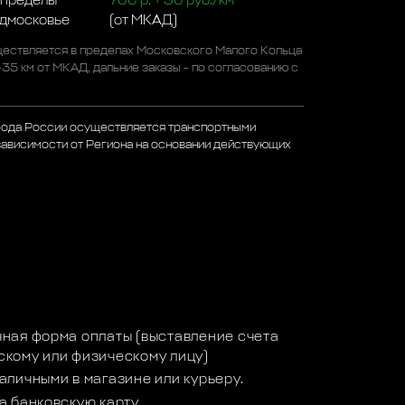
 пределы
700 р. + 50 руб./км
одмосковье
(от МКАД)
ествляется в пределах Московского Малого Кольца
-35 км от МКАД, дальние заказы - по согласованию с
рода России осуществляется транспортными
зависимости от Региона на основании действующих
а
ная форма оплаты (выставление счета
кому или физическому лицу)
аличными в магазине или курьеру.
а банковскую карту.