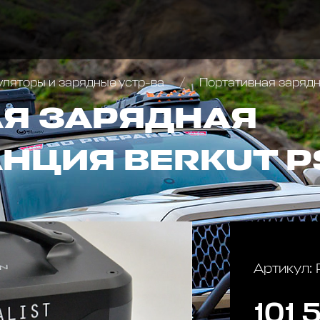
уляторы и зарядные устр-ва
Портативная заряд
Я ЗАРЯДНАЯ
НЦИЯ BERKUT P
Артикул:
101 