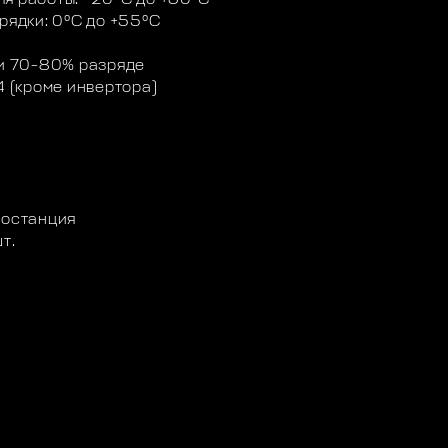
рядки: 0ºС до +55ºС
ри 70-80% разряде
4 (кроме инвертора)
ростанция
т.