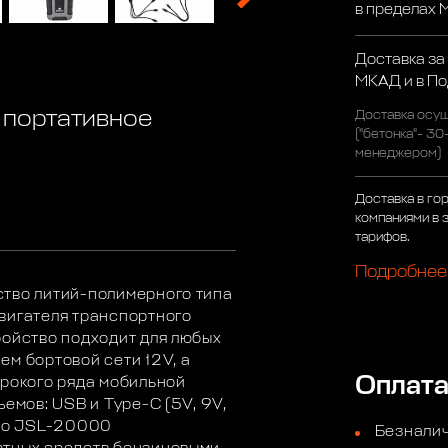
в пределах
Доставка за
МКАД и в П
 портативное
Доставка осущ
("бетонка"- 30
менеджером)
Доставка в го
компаниями в 
тарифов.
Подробнее
ство литий-полимерного типа
вигателя транспортного
ройство подходит для любых
ем бортовой сети 12V, а
Оплат
ирокого ряда мобильной
ъемов: USB и Type-C (5V, 9V,
тво JSL-20000
Безналич