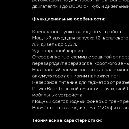
рекомендовано для любых типов транспо
двигателями до 8000 см. куб. и дизельным
Функциональные особенности:
Компактное пуско-зарядное устройство
Мощный выход для запуска 12-вольтового
л. и дизель до 6,5 л.
Ударопрочный корпус
Отсоединяемые клеммы с защитой от пере
перезаряда/переразряда, короткого зам
Безопасный запуск полностью разряженн
аккумуляторов с низким напряжением
Резервное питание для гаджетов от разъ
PowerBank большой емкости с функцией б
мобильных устройств
Мощный светодиодный фонарь с тремя р
Возможность зарядки дома (220в) и от ав
Технические характеристики: