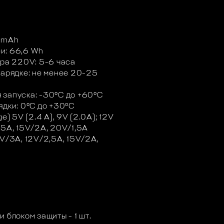
00mАh
и: 66,6 Wh
ера 220V: 5-6 часа
зарядке: не менее 20-25
 запуска: -30ºС до +60ºС
ядки: 0ºС до +30ºС
) 5V (2.4 А), 9V (2.0A); 12V
,5A, 15V/2A, 20V/1,5A
V/3A, 12V/2,5A, 15V/2A,
 блоком защиты - 1 шт.