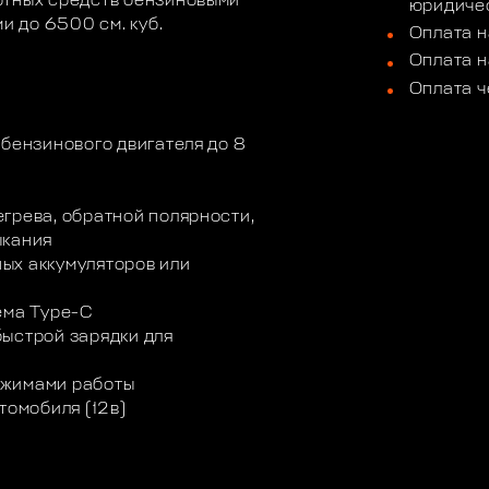
ртных средств бензиновыми
юридичес
и до 6500 см. куб.
Оплата н
Оплата н
Оплата ч
 бензинового двигателя до 8
грева, обратной полярности,
ыкания
ых аккумуляторов или
ема Type-C
ыстрой зарядки для
ежимами работы
томобиля (12в)