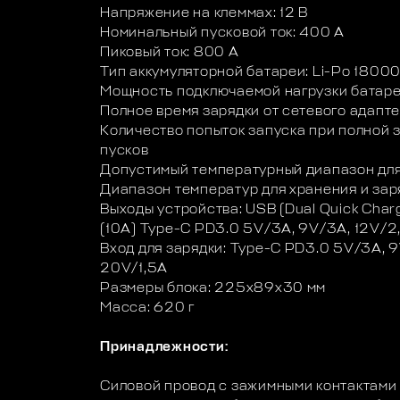
Напряжение на клеммах: 12 В
Номинальный пусковой ток: 400 A
Пиковый ток: 800 А
Тип аккумуляторной батареи: Li-Po 180
Мощность подключаемой нагрузки батаре
Полное время зарядки от сетевого адапт
Количество попыток запуска при полной 
пусков
Допустимый температурный диапазон для
Диапазон температур для хранения и зар
Выходы устройства: USB (Dual Quick Charge
(10A) Type-C PD3.0 5V/3А, 9V/3A, 12V/2
Вход для зарядки: Type-C PD3.0 5V/3А, 9
20V/1,5A
Размеры блока: 225x89x30 мм
Масса: 620 г
Принадлежности:
Силовой провод с зажимными контактами и