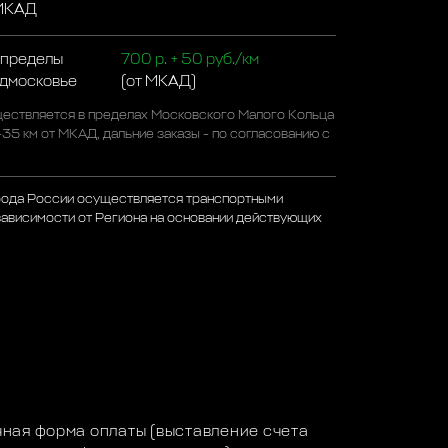
 МКАД
 пределы
700 р. + 50 руб./км
одмосковье
(от МКАД)
ествляется в пределах Московского Малого Кольца
-35 км от МКАД, дальние заказы - по согласованию с
рода России осуществляется транспортными
зависимости от Региона на основании действующих
а
ная форма оплаты (выставление счета