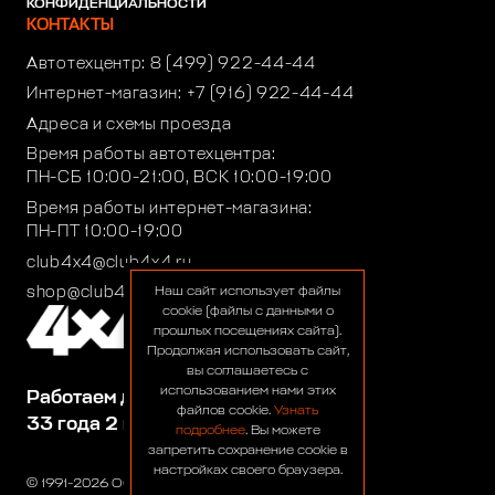
КОНФИДЕНЦИАЛЬНОСТИ
КОНТАКТЫ
Автотехцентр:
8 (499) 922-44-44
Интернет-магазин:
+7 (916) 922-44-44
Адреса и схемы проезда
Время работы автотехцентра:
ПН-СБ 10:00-21:00, ВСК 10:00-19:00
Время работы интернет-магазина:
ПН-ПТ 10:00-19:00
club4x4@club4x4.ru
shop@club4x4.ru
Наш сайт использует файлы
cookie (файлы с данными о
прошлых посещениях сайта).
Продолжая использовать сайт,
вы соглашаетесь с
использованием нами этих
Работаем для вас:
файлов cookie.
Узнать
33 года 2 месяца 25 дней
подробнее
. Вы можете
запретить сохранение cookie в
настройках своего браузера.
© 1991-2026 ООО «Сервис 4х4»