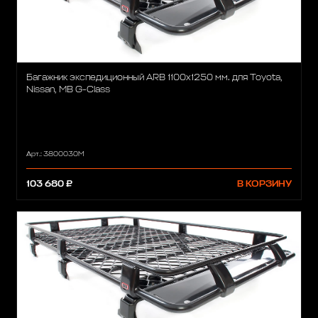
Багажник экспедиционный ARB 1100х1250 мм. для Toyota,
Nissan, MB G-Class
Арт.: 3800030M
103 680 ₽
В КОРЗИНУ