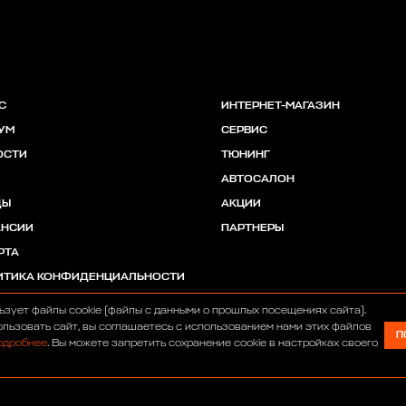
С
ИНТЕРНЕТ-МАГАЗИН
УМ
СЕРВИС
ОСТИ
ТЮНИНГ
АВТОСАЛОН
ДЫ
АКЦИИ
АНСИИ
ПАРТНЕРЫ
РТА
ИТИКА КОНФИДЕНЦИАЛЬНОСТИ
ьзует файлы cookie (файлы с данными о прошлых посещениях сайта).
льзовать сайт, вы соглашаетесь с использованием нами этих файлов
П
одробнее
. Вы можете запретить сохранение cookie в настройках своего