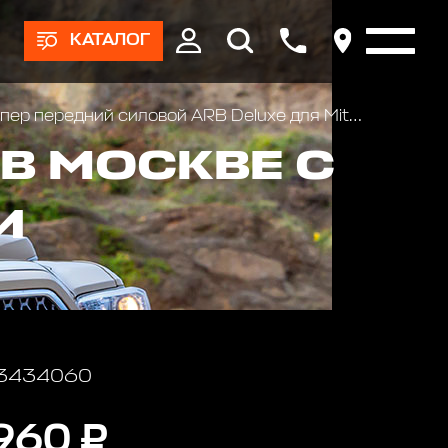
КАТАЛОГ
р передний силовой ARB Deluxe для Mitsubishi Pajero 3
 В МОСКВЕ С
И
 3434060
960 ₽