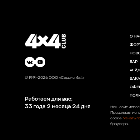
О НА
ФОР
НОВ
БАР
РЕЙ
© 1991-2026 ООО «Сервис 4х4»
ВАК
ОФЕ
ПОЛ
Работаем для вас:
33 года 2 месяца 24 дня
Наш сайт испол
Продолжая испо
cookie.
Узнать п
браузера.