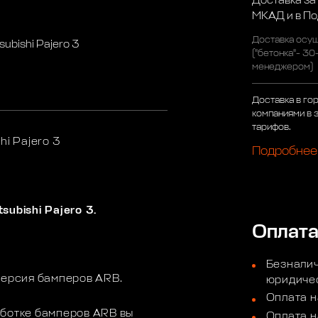
Доставка за
МКАД и в П
Доставка осущ
ubishi Pajero 3
("бетонка"- 30
менеджером)
Доставка в го
компаниями в 
тарифов.
hi Pajero 3
Подробнее
subishi Pajero 3.
Оплат
Безналич
версия бамперов ARB.
юридичес
Оплата н
аботке бамперов ARB вы
Оплата н