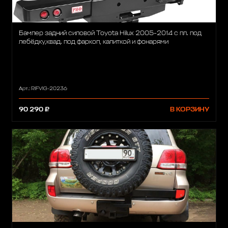
Бампер задний силовой Toyota Hilux 2005-2014 с пл. под
лебёдку,квад. под фаркоп, калиткой и фонарями
Арт.: RIFVIG-20236
90 290 ₽
В КОРЗИНУ