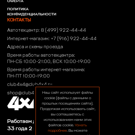
ОФЕРТА
ПОЛИТИКА
КОНФИДЕНЦИАЛЬНОСТИ
КОНТАКТЫ
Автотехцентр:
8 (499) 922-44-44
Интернет-магазин:
+7 (916) 922-44-44
Адреса и схемы проезда
Время работы автотехцентра:
ПН-СБ 10:00-21:00, ВСК 10:00-19:00
Время работы интернет-магазина:
ПН-ПТ 10:00-19:00
club4x4@club4x4.ru
shop@club4x4.ru
Наш сайт использует файлы
cookie (файлы с данными о
прошлых посещениях сайта).
Продолжая использовать сайт,
вы соглашаетесь с
использованием нами этих
Работаем для вас:
файлов cookie.
Узнать
33 года 2 месяца 24 дня
подробнее
. Вы можете