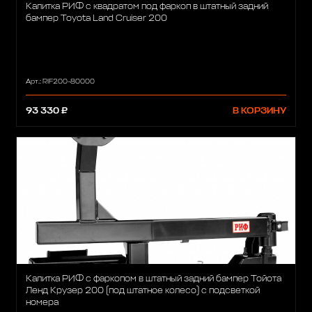
Калитка РИФ с квадратом под фаркоп в штатный задний
бампер Toyota Land Cruiser 200
Арт.: RIF200-80000
93 330 ₽
В КОРЗИНУ
Калитка РИФ с фаркопом в штатный задний бампер Тойота
Ленд Крузер 200 (под штатное колесо) с подсветкой
номера