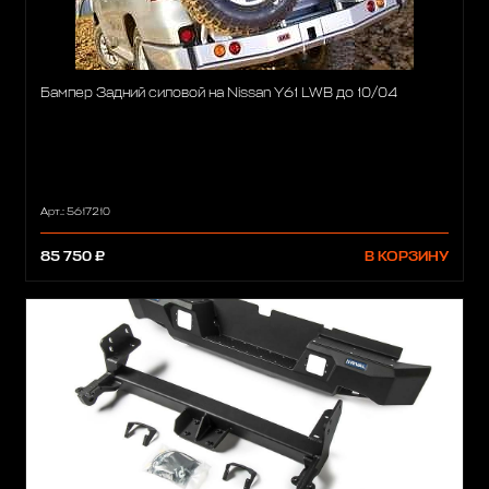
Бампер Задний силовой на Nissan Y61 LWB до 10/04
Арт.: 5617210
85 750 ₽
В КОРЗИНУ