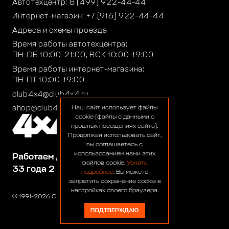
Автотехцентр:
8 (499) 922-44-44
Интернет-магазин:
+7 (916) 922-44-44
Адреса и схемы проезда
Время работы автотехцентра:
ПН-СБ 10:00-21:00, ВСК 10:00-19:00
Время работы интернет-магазина:
ПН-ПТ 10:00-19:00
club4x4@club4x4.ru
shop@club4x4.ru
Наш сайт использует файлы
cookie (файлы с данными о
прошлых посещениях сайта).
Продолжая использовать сайт,
вы соглашаетесь с
использованием нами этих
Работаем для вас:
файлов cookie.
Узнать
33 года 2 месяца 23 дня
подробнее
. Вы можете
запретить сохранение cookie в
настройках своего браузера.
© 1991-2026 ООО «Сервис 4х4»
ПОДТВЕРЖДАЮ