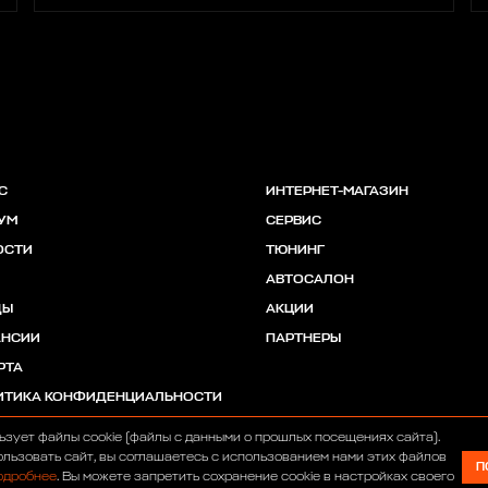
С
ИНТЕРНЕТ-МАГАЗИН
УМ
СЕРВИС
ОСТИ
ТЮНИНГ
АВТОСАЛОН
ДЫ
АКЦИИ
АНСИИ
ПАРТНЕРЫ
РТА
ИТИКА КОНФИДЕНЦИАЛЬНОСТИ
ьзует файлы cookie (файлы с данными о прошлых посещениях сайта).
льзовать сайт, вы соглашаетесь с использованием нами этих файлов
П
одробнее
. Вы можете запретить сохранение cookie в настройках своего