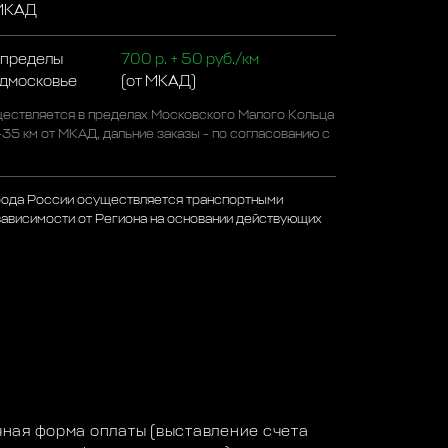
 МКАД
 пределы
700 р. + 50 руб./км
одмосковье
(от МКАД)
ествляется в пределах Московского Малого Кольца
-35 км от МКАД, дальние заказы - по согласованию с
рода России осуществляется транспортными
зависимости от Региона на основании действующих
а
ная форма оплаты (выставление счета