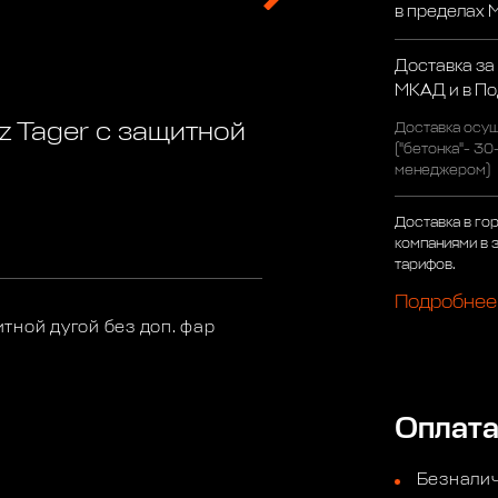
в пределах
Доставка за
МКАД и в П
 Tager с защитной
Доставка осущ
("бетонка"- 30
менеджером)
Доставка в го
компаниями в 
тарифов.
Подробнее
тной дугой без доп. фар
Оплат
Безналич