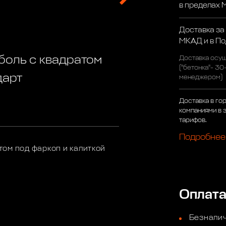
в пределах
Доставка за
МКАД и в П
боль с квадратом
Доставка осущ
("бетонка"- 30
дарт
менеджером)
Доставка в го
компаниями в 
тарифов.
Подробнее
ом под фаркоп и калиткой
Оплат
Безналич