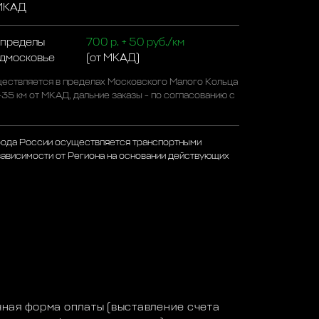
 МКАД
 пределы
700 р. + 50 руб./км
одмосковье
(от МКАД)
ествляется в пределах Московского Малого Кольца
-35 км от МКАД, дальние заказы - по согласованию с
рода России осуществляется транспортными
зависимости от Региона на основании действующих
а
ная форма оплаты (выставление счета