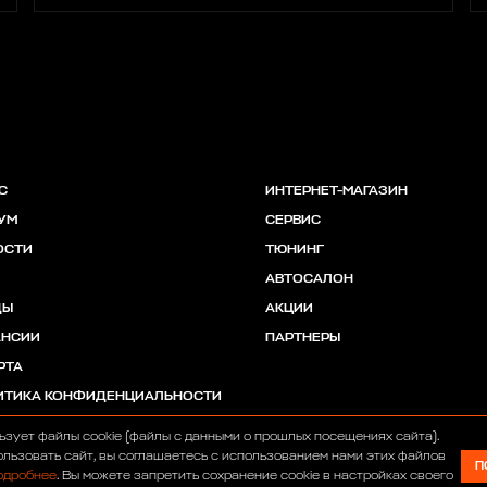
С
ИНТЕРНЕТ-МАГАЗИН
УМ
СЕРВИС
ОСТИ
ТЮНИНГ
АВТОСАЛОН
ДЫ
АКЦИИ
АНСИИ
ПАРТНЕРЫ
РТА
ИТИКА КОНФИДЕНЦИАЛЬНОСТИ
ьзует файлы cookie (файлы с данными о прошлых посещениях сайта).
льзовать сайт, вы соглашаетесь с использованием нами этих файлов
П
одробнее
. Вы можете запретить сохранение cookie в настройках своего