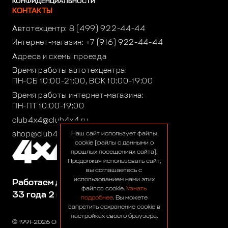
КОНФИДЕНЦИАЛЬНОСТИ
КОНТАКТЫ
Автотехцентр:
8 (499) 922-44-44
Интернет-магазин:
+7 (916) 922-44-44
Адреса и схемы проезда
Время работы автотехцентра:
ПН-СБ 10:00-21:00, ВСК 10:00-19:00
Время работы интернет-магазина:
ПН-ПТ 10:00-19:00
club4x4@club4x4.ru
shop@club4x4.ru
Наш сайт использует файлы
cookie (файлы с данными о
прошлых посещениях сайта).
Продолжая использовать сайт,
вы соглашаетесь с
использованием нами этих
Работаем для вас:
файлов cookie.
Узнать
33 года 2 месяца 23 дня
подробнее
. Вы можете
запретить сохранение cookie в
настройках своего браузера.
© 1991-2026 ООО «Сервис 4х4»