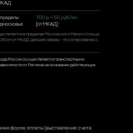
 МКАД
 пределы
700 р. + 50 руб./км
одмосковье
(от МКАД)
ествляется в пределах Московского Малого Кольца
-35 км от МКАД, дальние заказы - по согласованию с
рода России осуществляется транспортными
зависимости от Региона на основании действующих
а
ная форма оплаты (выставление счета