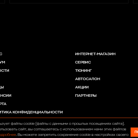
С
ИНТЕРНЕТ-МАГАЗИН
УМ
СЕРВИС
ОСТИ
ТЮНИНГ
АВТОСАЛОН
ДЫ
АКЦИИ
АНСИИ
ПАРТНЕРЫ
РТА
ИТИКА КОНФИДЕНЦИАЛЬНОСТИ
ьзует файлы cookie (файлы с данными о прошлых посещениях сайта).
льзовать сайт, вы соглашаетесь с использованием нами этих файлов
П
одробнее
. Вы можете запретить сохранение cookie в настройках своего