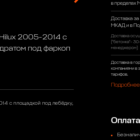
в пределах
Доставка за
МКАД и в П
Hilux 2005-2014 с
Доставка осущ
("бетонка"- 30
адратом под фаркоп
менеджером)
Доставка в го
компаниями в 
тарифов.
Подробнее
14 с площадкой под лебёдку,
Оплат
Безналич