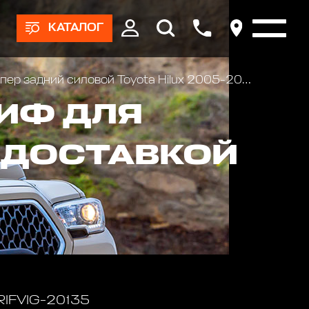
КАТАЛОГ
дний силовой Toyota Hilux 2005-2014 с площ. под лебёдку, квадратом под фаркоп и фонарями
ИФ ДЛЯ
С ДОСТАВКОЙ
 RIFVIG-20135