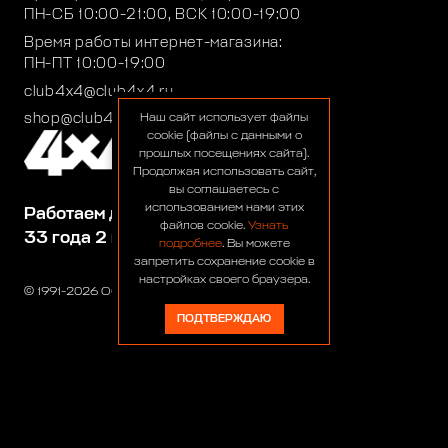
ПН-СБ 10:00-21:00, ВСК 10:00-19:00
Время работы интернет-магазина:
ПН-ПТ 10:00-19:00
club4x4@club4x4.ru
shop@club4x4.ru
Наш сайт использует файлы
cookie (файлы с данными о
прошлых посещениях сайта).
Продолжая использовать сайт,
вы соглашаетесь с
использованием нами этих
Работаем для вас:
файлов cookie.
Узнать
33 года 2 месяца 23 дня
подробнее
. Вы можете
запретить сохранение cookie в
настройках своего браузера.
© 1991-2026 ООО «Сервис 4х4»
ПОДТВЕРЖДАЮ