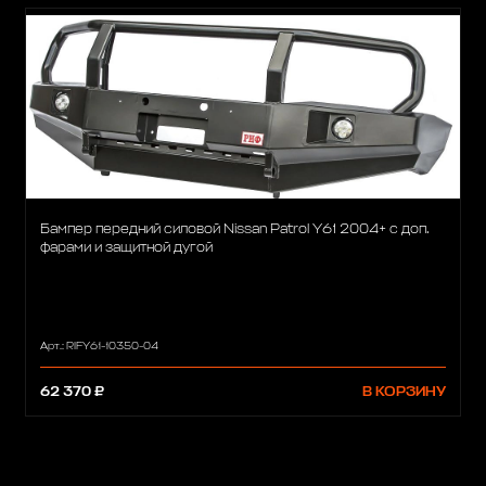
Бампер передний силовой Nissan Patrol Y61 2004+ с доп.
фарами и защитной дугой
Арт.: RIFY61-10350-04
62 370 ₽
В КОРЗИНУ