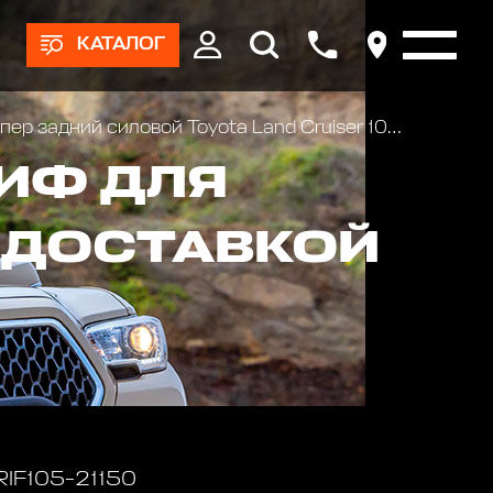
КАТАЛОГ
задний силовой Toyota Land Cruiser 105 с квадратом под фаркоп и фонарями
ИФ ДЛЯ
С ДОСТАВКОЙ
RIF105-21150