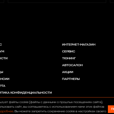
С
ИНТЕРНЕТ-МАГАЗИН
УМ
СЕРВИС
ОСТИ
ТЮНИНГ
АВТОСАЛОН
ДЫ
АКЦИИ
АНСИИ
ПАРТНЕРЫ
РТА
ИТИКА КОНФИДЕНЦИАЛЬНОСТИ
ьзует файлы cookie (файлы с данными о прошлых посещениях сайта).
льзовать сайт, вы соглашаетесь с использованием нами этих файлов
П
одробнее
. Вы можете запретить сохранение cookie в настройках своего