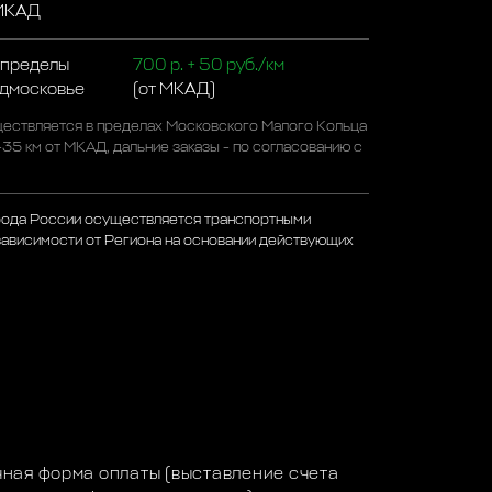
 МКАД
 пределы
700 р. + 50 руб./км
одмосковье
(от МКАД)
ествляется в пределах Московского Малого Кольца
-35 км от МКАД, дальние заказы - по согласованию с
рода России осуществляется транспортными
зависимости от Региона на основании действующих
а
ная форма оплаты (выставление счета