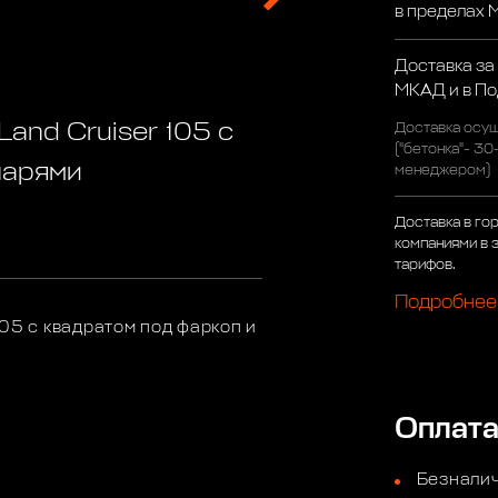
в пределах
Доставка за
МКАД и в П
and Cruiser 105 с
Доставка осущ
("бетонка"- 30
нарями
менеджером)
Доставка в го
компаниями в 
тарифов.
Подробнее
05 с квадратом под фаркоп и
Оплат
Безналич